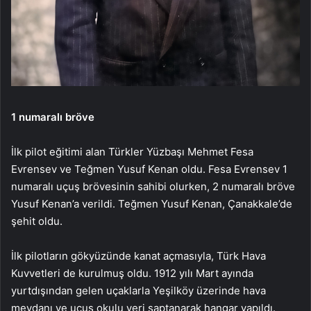
1 numaralı bröve
İlk pilot eğitimi alan Türkler Yüzbaşı Mehmet Fesa
Evrensev ve Teğmen Yusuf Kenan oldu. Fesa Evrensev 1
numaralı uçuş brövesinin sahibi olurken, 2 numaralı bröve
Yusuf Kenan’a verildi. Teğmen Yusuf Kenan, Çanakkale’de
şehit oldu.
İlk pilotların gökyüzünde kanat açmasıyla, Türk Hava
Kuvvetleri de kurulmuş oldu. 1912 yılı Mart ayında
yurtdışından gelen uçaklarla Yeşilköy üzerinde hava
meydanı ve uçuş okulu yeri saptanarak hangar yapıldı.