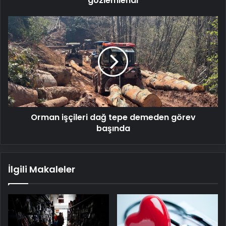
gözlemlendi
Orman
işçileri
dağ
tepe
demeden
görev
başında
Orman işçileri dağ tepe demeden görev
başında
İlgili Makaleler