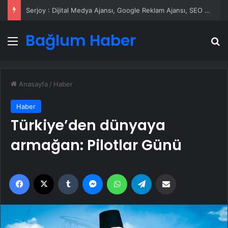
Serjoy : Dijital Medya Ajansı, Google Reklam Ajansı, SEO Ajansı ve Web Tasarım Ajansı
Bağlum Haber
Menü
A
Anasayfa
/
Haber
Haber
Türkiye’den dünyaya
armağan: Pilotlar Günü
Facebook
X
Tumblr
Messenger
WhatsApp
Telegram
Email'den paylaş