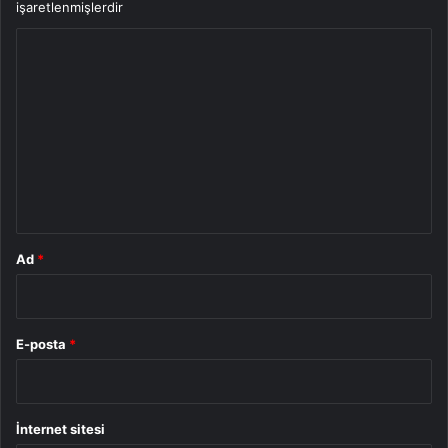
işaretlenmişlerdir
Y
o
r
u
m
*
Ad
*
E-posta
*
İnternet sitesi