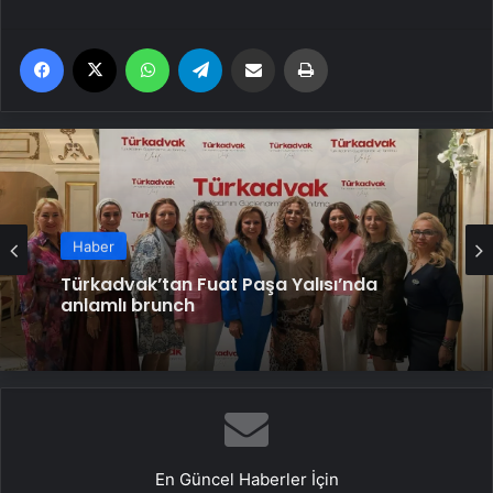
Facebook
X
WhatsApp
Telegram
Email'den paylaş
Yaz
Haber
Zeytine bilimsel koruma
En Güncel Haberler İçin