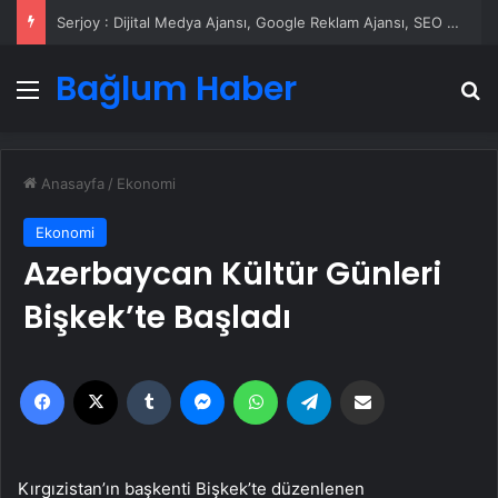
Serjoy : Dijital Medya Ajansı, Google Reklam Ajansı, SEO Ajansı ve Web Tasarım Ajansı
Bağlum Haber
Menü
A
Anasayfa
/
Ekonomi
Ekonomi
Azerbaycan Kültür Günleri
Bişkek’te Başladı
Facebook
X
Tumblr
Messenger
WhatsApp
Telegram
Email'den paylaş
Kırgızistan’ın başkenti Bişkek’te düzenlenen