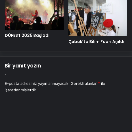
DÜFEST 2025 Başladı
Çubuk’ta Bilim Fuarı Açıldı
Bir yanıt yazın
E-posta adresiniz yayınlanmayacak.
Gerekli alanlar
*
ile
işaretlenmişlerdir
Y
o
r
u