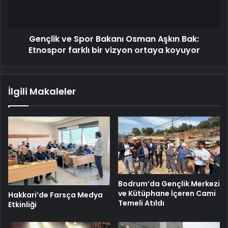
Bak:
Etnospor
farklı
Gençlik ve Spor Bakanı Osman Aşkın Bak:
bir
vizyon
Etnospor farklı bir vizyon ortaya koyuyor
ortaya
koyuyor
İlgili Makaleler
Bodrum’da Gençlik Merkezi
ve Kütüphane İçeren Cami
Hakkari’de Farsça Medya
Temeli Atıldı
Etkinliği