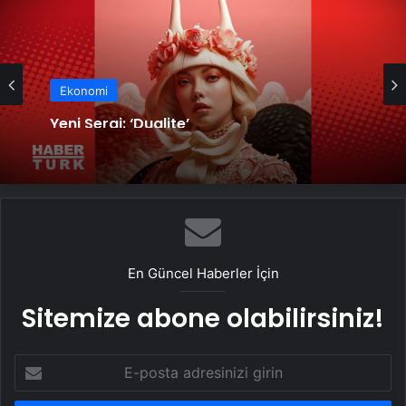
Ekonomi
Yeni Sergi: ‘Dualite’
En Güncel Haberler İçin
Sitemize abone olabilirsiniz!
E-
posta
adresinizi