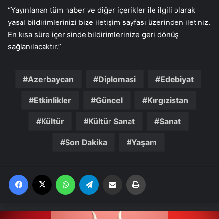
“Yayınlanan tüm haber ve diğer içerikler ile ilgili olarak
yasal bildirimlerinizi bize iletişim sayfası üzerinden iletiniz.
En kısa süre içerisinde bildirimlerinize geri dönüş
sağlanılacaktır.”
Azerbaycan
Diplomasi
Edebiyat
Etkinlikler
Güncel
Kırgızistan
Kültür
Kültür Sanat
Sanat
Son Dakika
Yaşam
Facebook
X
WhatsApp
Telegram
Email'den paylaş
Yaz