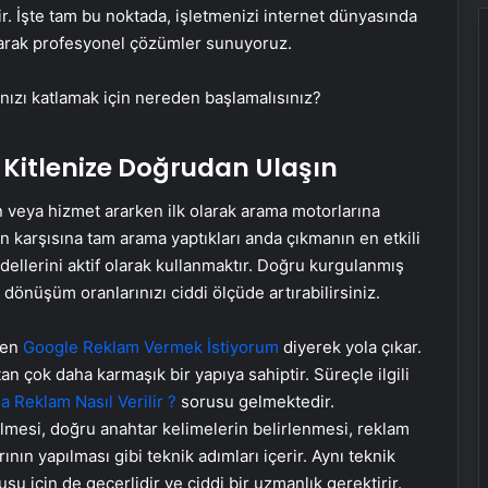
r. İşte tam bu noktada, işletmenizi internet dünyasında
arak profesyonel çözümler sunuyoruz.
rınızı katlamak için nereden başlamalısınız?
 Kitlenize Doğrudan Ulaşın
ün veya hizmet ararken ilk olarak arama motorlarına
n karşısına tam arama yaptıkları anda çıkmanın en etkili
ellerini aktif olarak kullanmaktır. Doğru kurgulanmış
dönüşüm oranlarınızı ciddi ölçüde artırabilirsiniz.
ken
Google Reklam Vermek İstiyorum
diyerek yola çıkar.
 çok daha karmaşık bir yapıya sahiptir. Süreçle ilgili
a Reklam Nasıl Verilir ?
sorusu gelmektedir.
lmesi, doğru anahtar kelimelerin belirlenmesi, reklam
nın yapılması gibi teknik adımları içerir. Aynı teknik
su için de geçerlidir ve ciddi bir uzmanlık gerektirir.