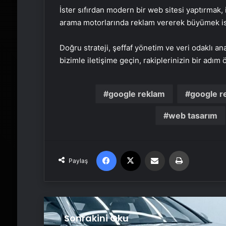
İster sıfırdan modern bir web sitesi yaptırmak,
arama motorlarında reklam vererek büyümek is
Doğru strateji, şeffaf yönetim ve veri odaklı an
bizimle iletişime geçin, rakiplerinizin bir adım
google reklam
google r
web tasarım
Facebook
X
Email'den paylaş
Yaz
Paylaş
Sonrakini Oku