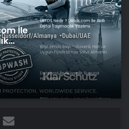
Ücret ve Kesintisiz Burs
UETDS Nedir ? Uetds.com İle Akıllı
Dijital Taşımacılık Yazılımı
com İle
lık
Bigo Elmas Bayi – Güvenli, Hızlı ve
Uygun Fiyatlı Elmas Satın Almanın
Yeni Adresi
Datahost İle Güvenilir Sunucu
Hizmetleri
PKK’ya bir darbe daha! Teröristlerce
kullanılan bir mağara imha edildi
TUSAŞ Genel Müdürü Demiroğlu