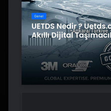
Genel
UETDS Nedir ? Uetds.
Akıllı Dijital Taşımacı
Yazılımı