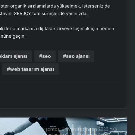
teslimatları ne durumda?
 ister organik sıralamalarda yükselmek, isterseniz de
teyin; SERJOY tüm süreçlerde yanınızda.
‘CHP aracına kurusıkı silahla saldırı’
iddiası: 2 şüpheli tutuklandı
alizlerle markanızı dijitalde zirveye taşımak için hemen
 önüne geçin!
Cumhurbaşkanı Erdoğan Saklı
Kalanlar sergisini ziyaret etti
eklam ajansı
seo
seo ajansı
web tasarım ajansı
Pençe-Kilit bölgesinde tespit edilen
mağara kullanılamaz hale getirildi
Cumhurbaşkanı Erdoğan, Türkiye
Bisiklet Turu heyetini kabul etti
Nişantaşı Üniversitesi’nden 2026 YKS
Adaylarına Çifte Güvence: Sabit