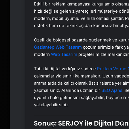
Etkili bir reklam kampanyası kurgulamış olsanız
hızlı değilse gelen ziyaretçileri müşteriye dönü
modern, mobil uyumlu ve hızlı olması şarttır. 
estetik hem de teknik açıdan kusursuz bir altyap
Özellikle bölgesel pazarda güçlenmek ve kurums
Gaziantep Web Tasarım
çözümlerimizle fark ya
modern
Web Tasarım
projelerimizle markanızın 
Tabii ki dijital varlığınız sadece
Reklam Verme 
çalışmalarıyla sınırlı kalmamalıdır. Uzun vade
aramalarda da kalıcı olarak üst sıralarda yer a
yapmalısınız. Alanında uzman bir
SEO Ajansı
il
uyumlu hale gelmesini sağlayabilir, böylece re
yakalayabilirsiniz.
Sonuç: SERJOY ile Dijital D