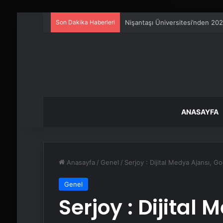
Son Dakika Haberleri
Serjoy : Dijital Medya Ajansı, 
ANASAYFA
Anasayfa
/
Genel
/
Serjoy : Dijital Medya Ajansı, 
Genel
Serjoy : Dijital 