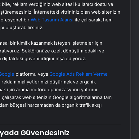
 bile, reklam verdiğiniz web sitesi kullanıcı dostu ve
ştüremezsiniz. İnternetteki vitrininiz olan web sitenizin
Profesyonel bir
Web Tasarım Ajansı
ile çalışarak, hem
ı oluşturabilirsiniz.
al bir kimlik kazanmak isteyen işletmeler için
ratıyoruz. Sektörünüze özel, dönüşüm odaklı ve
dijitaldeki güvenilirliğini inşa ediyoruz.
Google
platformu veya
Google Ads Reklam Verme
de reklam maliyetlerinizi düşürmek ve organik
lmak için arama motoru optimizasyonu yatırımı
e çalışarak web sitenizin Google algoritmalarına tam
klam bütçesi harcamadan da organik trafik akışı
ünyada Güvendesiniz
TUSAŞ Genel Müdürü Demiroğlu
CNN TÜRK’e konuştu: GÖKBEY