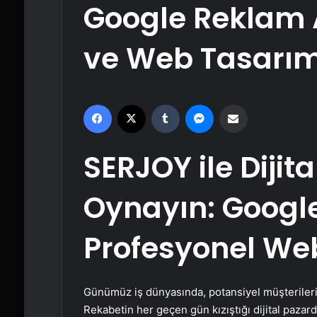
Google Reklam A
ve Web Tasarım
Facebook
X
Tumblr
Messenger
Email'den paylaş
SERJOY ile Dijit
Oynayın: Google
Profesyonel We
Günümüz iş dünyasında, potansiyel müşterilerini
Rekabetin her geçen gün kızıştığı dijital pazard