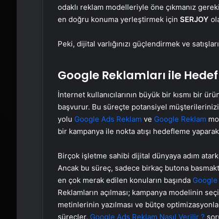
odaklı reklam modelleriyle öne çıkmanız gereki
en doğru konuma yerleştirmek için
SERJOY
ol
Peki, dijital varlığınızı güçlendirmek ve satışla
Google Reklamları ile Hedef
İnternet kullanıcılarının büyük bir kısmı bir ür
başvurur. Bu süreçte potansiyel müşterilerinizi
yolu
Google Ads Reklam
ve
Google Reklam
mod
bir kampanya ile nokta atışı hedefleme yaparak 
Birçok işletme sahibi dijital dünyaya adım atar
Ancak bu süreç, sadece birkaç butona basmaktan
en çok merak edilen konuların başında
Google 
Reklamların açılması; kampanya modelinin seçi
metinlerinin yazılması ve bütçe optimizasyonları
süreçler,
Google Ads Reklam Nasıl Verilir ?
soru