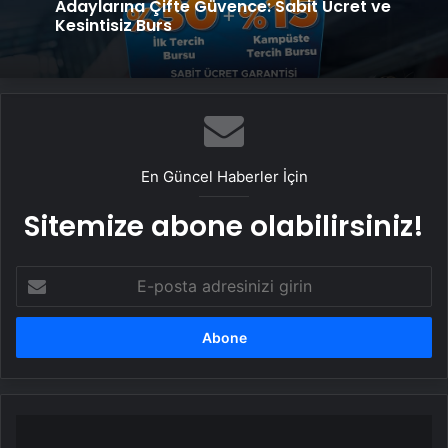
Adaylarına Çifte Güvence: Sabit Ücret ve
Kesintisiz Burs
En Güncel Haberler İçin
Sitemize abone olabilirsiniz!
E-
posta
adresinizi
girin
Bonobolar
insan