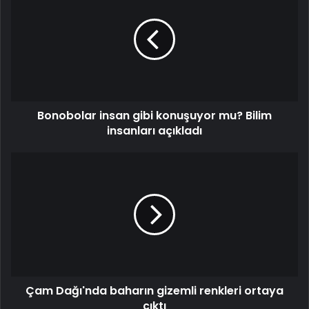
gibi
konuşuyor
mu?
Bilim
insanları
açıkladı
Bonobolar insan gibi konuşuyor mu? Bilim
insanları açıkladı
Çam
Dağı'nda
baharın
gizemli
renkleri
ortaya
çıktı
Çam Dağı'nda baharın gizemli renkleri ortaya
çıktı