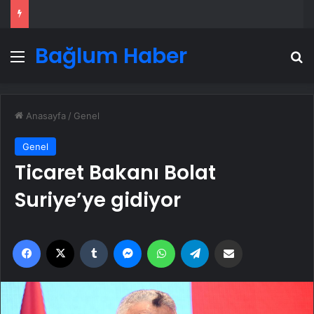
Bağlum Haber
Menü
A
Anasayfa
/
Genel
Genel
Ticaret Bakanı Bolat
Suriye’ye gidiyor
Facebook
X
Tumblr
Messenger
WhatsApp
Telegram
Email'den paylaş