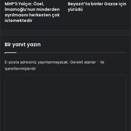
MHP’li Yalçın: Özel,
Beyazıt’ta binler Gazze için
İmamoğlu’nun minderden
yürüdü
ayrılmasını herkesten çok
istemektedir
Bir yanıt yazın
E-posta adresiniz yayınlanmayacak.
Gerekli alanlar
*
ile
işaretlenmişlerdir
Y
o
r
u
m
*