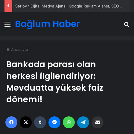
Serjoy : Dijital Medya Ajansı, Google Reklam Ajansı, SEO Ajansı ve Web Tasarım Ajansı
Bağlum Haber
Menü
A
Anasayfa
Bankada parası olan
herkesi ilgilendiriyor:
Mevduatta yüksek faiz
dönemi!
Facebook
X
Tumblr
Messenger
WhatsApp
Telegram
Email'den paylaş