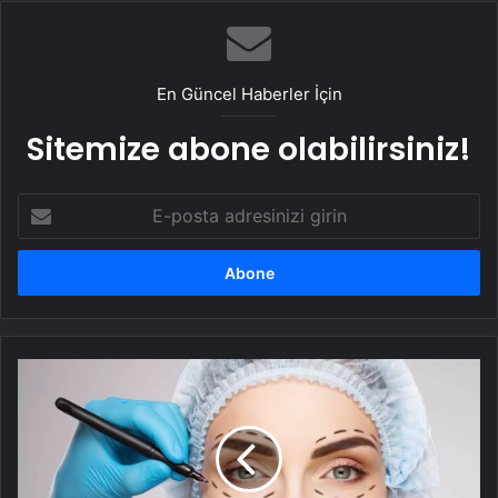
Taşımacılık Yazılımı
En Güncel Haberler İçin
Sitemize abone olabilirsiniz!
E-
posta
adresinizi
girin
Estetik
Güzellik
Doğallığı
Öldürüyor
mu?
Sokakta