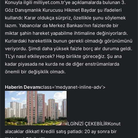
Konuyla ilgili milliyet.com.tr’ye açıklamalarda bulunan 3.
Göz Danışmanlık Kurucusu Hikmet Baydar şu ifadeleri
kullandı: Karar oldukça sürpriz, özellikle şunu söylemek
lazım. Yabancılar da Merkez Bankası’nın faizlerde bir
miktar şahin hareket yapabilme ihtimaline değiniyorlardı.
Kurlardaki hareketlilik bunun gerekli olmadığı görünümünü
veriyordu. Şimdi daha yüksek faizle borç alır duruma geldi.
TL’yi nasıl etkileyecek? Hep birlikte göreceğiz. Şu ana
kadar piyasada ne kurda ne de diğer enstrümanlarda
önemli bir değişiklik olmadı.
Haberin Devamı
class=’medyanet-inline-adv’>
İLGİNİZİ ÇEKEBİLİR
Konut
alacaklar dikkat! Kredili satış patladı: 20 ay sonra bir