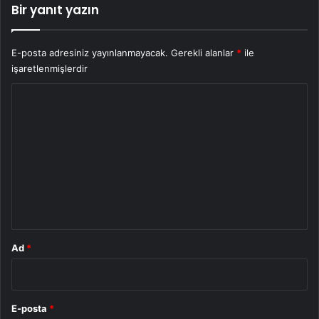
Bir yanıt yazın
E-posta adresiniz yayınlanmayacak.
Gerekli alanlar
*
ile
işaretlenmişlerdir
Y
o
r
u
m
*
Ad
*
E-posta
*