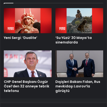
Yeni Sergi: ‘Dualite’
‘Su Yüzü’ 30 Mayıs’ta
sinemalarda
CHP Genel Başkanı Özgür
Dışişleri Bakanı Fidan, Rus
Özel’den 32 anneye tebrik
mevkidaşı Lavrov’la
telefonu
görüştü