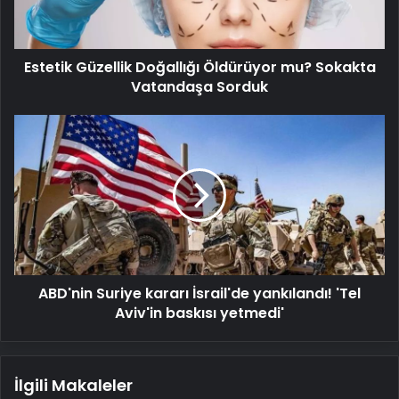
Vatandaşa
Sorduk
Estetik Güzellik Doğallığı Öldürüyor mu? Sokakta
Vatandaşa Sorduk
ABD'nin
Suriye
kararı
İsrail'de
yankılandı!
'Tel
Aviv'in
baskısı
yetmedi'
ABD'nin Suriye kararı İsrail'de yankılandı! 'Tel
Aviv'in baskısı yetmedi'
İlgili Makaleler