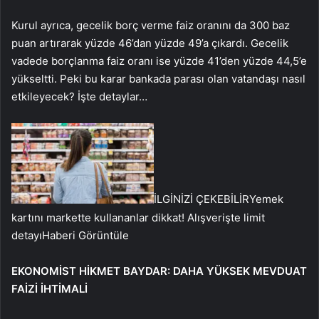
Kurul ayrıca, gecelik borç verme faiz oranını da 300 baz
puan artırarak yüzde 46’dan yüzde 49’a çıkardı. Gecelik
vadede borçlanma faiz oranı ise yüzde 41’den yüzde 44,5’e
yükseltti. Peki bu karar bankada parası olan vatandaşı nasıl
etkileyecek? İşte detaylar…
İLGİNİZİ ÇEKEBİLİR
Yemek
kartını markette kullananlar dikkat! Alışverişte limit
detayı
Haberi Görüntüle
EKONOMİST HİKMET BAYDAR: DAHA YÜKSEK MEVDUAT
FAİZİ İHTİMALİ