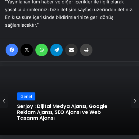
“Yayınlanan tüm haber ve diğer içerikler ile ilgili olarak
yasal bildirimlerinizi bize iletişim sayfası üzerinden iletiniz.
En kısa süre içerisinde bildirimlerinize geri dönüş
sağlanılacaktır.”
Facebook
X
WhatsApp
Telegram
Email'den paylaş
Yaz
Genel
Genel
Serjoy : Dijital Medya Ajansı, Google
Reklam Ajansı, SEO Ajansı ve Web
UETDS Nedir ? Uetds.com İle Akıllı Dijital
Tasarım Ajansı