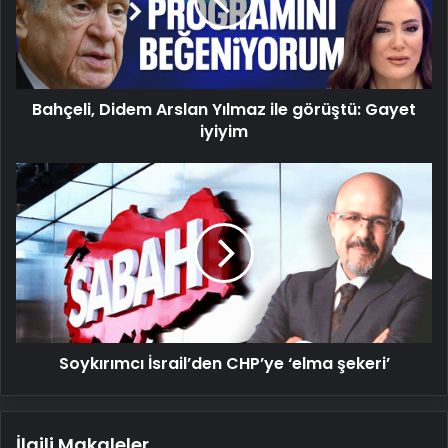
ile
görüştü:
Gayet
iyiyim
Bahçeli, Didem Arslan Yılmaz ile görüştü: Gayet
iyiyim
Soykırımcı
İsrail’den
CHP’ye
‘elma
şekeri’
Soykırımcı İsrail’den CHP’ye ‘elma şekeri’
İlgili Makaleler