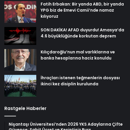
Fatih Erbakan: Bir yanda ABD, bir yanda
YPG biz de Emevi Camii’nde namaz
kılıyoruz
SON DAKİKA! AFAD duyurdu! Amasya’da
4.6 büyüklüğünde korkutan deprem
Kılıçdaroğlu’nun mal varlıklarına ve
banka hesaplarına haciz konuldu
İhraçları istenen teğmenlerin dosyası
ikinci kez disiplin kurulunda
Rastgele Haberler
Nişantaşı Üniversitesi’nden 2026 YKS Adaylarına Çifte
Güvence: Sabit Ücret ve Kesintisiz Burs