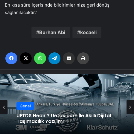
En kısa süre içerisinde bildirimlerinize geri dönüş
sağlanılacaktır.”
Burhan Abi
kocaeli
Facebook
X
WhatsApp
Telegram
Email'den paylaş
Yaz
Genel
Bigo Elmas Bayi – Güvenli, Hızlı ve Uygun
Genel
Fiyatlı Elmas Satın Almanın Yeni Adresi