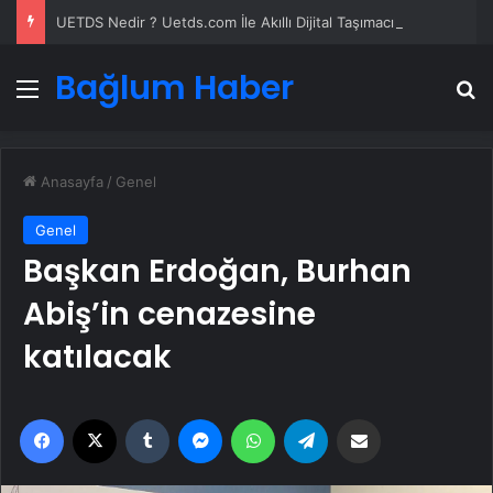
UETDS Nedir ? Uetds.com İle Akıllı Dijital Taşımacılık Yazılımı
Bağlum Haber
Menü
A
Anasayfa
/
Genel
Genel
Başkan Erdoğan, Burhan
Abiş’in cenazesine
katılacak
Facebook
X
Tumblr
Messenger
WhatsApp
Telegram
Email'den paylaş