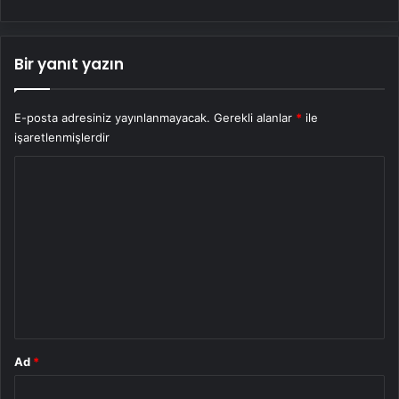
Bir yanıt yazın
E-posta adresiniz yayınlanmayacak.
Gerekli alanlar
*
ile
işaretlenmişlerdir
Y
o
r
u
m
*
Ad
*