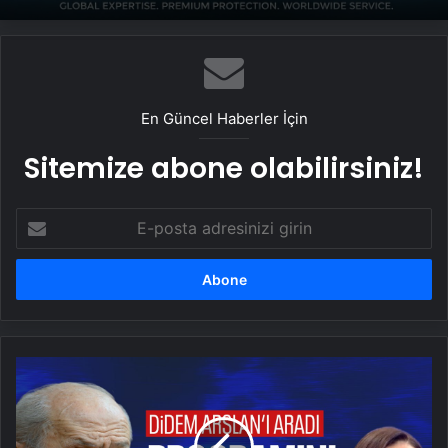
UETDS Nedir ? Uetds.com İle Akıllı Dijital
Taşımacılık Yazılımı
En Güncel Haberler İçin
Sitemize abone olabilirsiniz!
E-
posta
adresinizi
girin
Bahçeli,
Didem
Arslan
Yılmaz