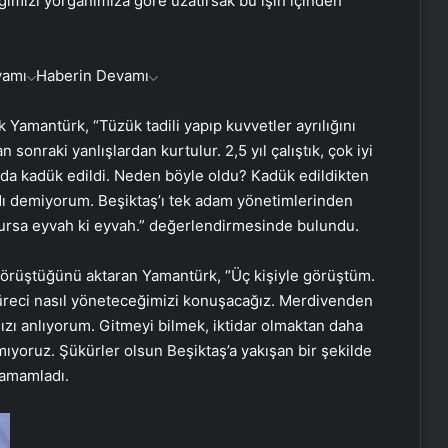
ağımızı yorganımıza göre uzatırsak bu işin içinden
vamı
Haberin Devamı
 Yamantürk, “Tüzük tadili yapıp kuvvetler ayrılığını
onraki yanlışlardan kurtulur. 2,5 yıl çalıştık, çok iyi
da kadük edildi. Neden böyle oldu? Kadük edildikten
ldı demiyorum. Beşiktaş’ı tek adam yönetimlerinden
lursa eyvah ki eyvah.” değerlendirmesinde bulundu.
 görüştüğünü aktaran Yamantürk, “Üç kişiyle görüştüm.
 Süreci nasıl yöneteceğimizi konuşacağız. Merdivenden
mızı anlıyorum. Gitmeyi bilmek, iktidar olmaktan daha
açmıyoruz. Şükürler olsun Beşiktaş’a yakışan bir şekilde
tamamladı.
Datahost İle Güvenilir Sunucu
Hizmetleri