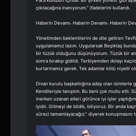
Para kulübün içinde. Bir şirketi yönetir gibi ay
çıkılacağına inanıyorum.” ifadelerini kullandı.
Haberin Devamı
Haberin Devamı
Haberin De
Yönetimden beklentilerini de dile getiren Tevfik
uygulamamız lazım. Uygularsak Beşiktaş bundan s
bir tüzük olduğunu düşünüyorum. Tüzük bir an
sonra bırakıp gidildi. Terbiyemden dolayı kaçı
kurtarmamız gerek. Tek adamlar kötü niyetli o
Divan kurulu başkanlığına aday olan isimlerle
Kendileriyle tanıştım. Bu beni çok mutlu etti.
inerken uzanan elleri görünce iyi işler yaptığı
iyidir. Gitmeyi de bildik, biliyoruz. Bir anda k
süreci tamamlayacağız.” diyerek konuşmasını 