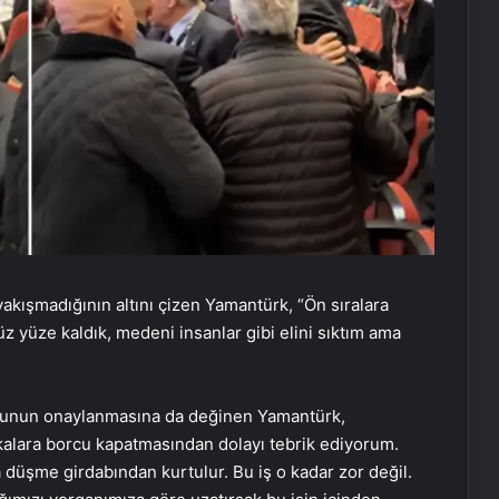
kışmadığının altını çizen Yamantürk, “Ön sıralara
z yüze kaldık, medeni insanlar gibi elini sıktım ama
sunun onaylanmasına da değinen Yamantürk,
kalara borcu kapatmasından dolayı tebrik ediyorum.
üşme girdabından kurtulur. Bu iş o kadar zor değil.