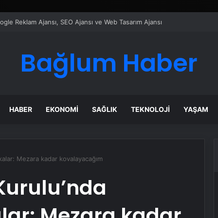
ı Dijital Taşımacılık Yazılımı
Bağlum Haber
HABER
EKONOMI
SAĞLIK
TEKNOLOJI
YAŞAM
ikalar: Mezara kadar kovalayacağım
Kurulu’nda
alar: Mezara kadar