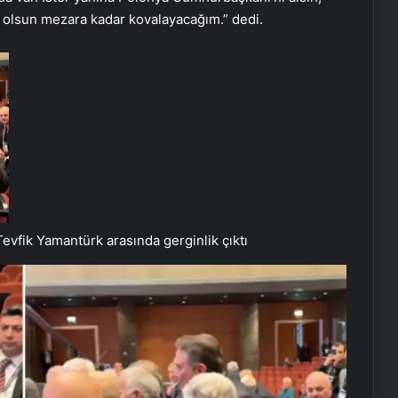
dım olsun mezara kadar kovalayacağım.” dedi.
Tevfik Yamantürk arasında gerginlik çıktı