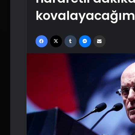
kovalayacağım
Facebook
X
Tumblr
Messenger
Email'den paylaş