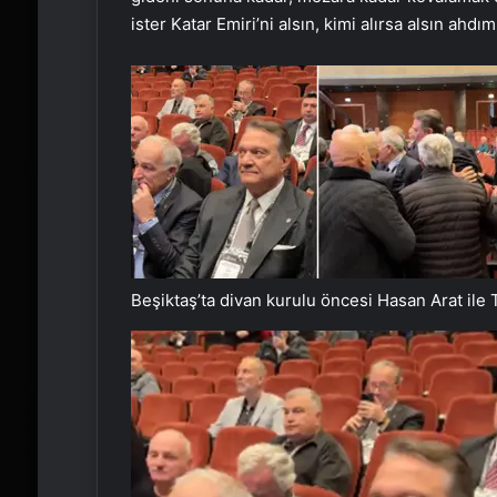
ister Katar Emiri’ni alsın, kimi alırsa alsın ah
Beşiktaş’ta divan kurulu öncesi Hasan Arat ile 