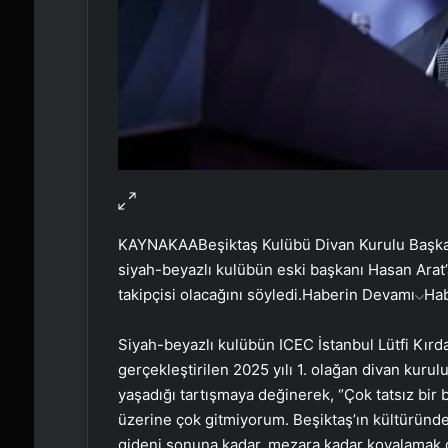
KAYNAK
AA
Beşiktaş Kulübü Divan Kurulu Başkan
siyah-beyazlı kulübün eski başkanı Hasan Arat’
takipçisi olacağını söyledi.
Haberin Devamı
Ha
Siyah-beyazlı kulübün ICEC İstanbul Lütfi Kır
gerçekleştirilen 2025 yılı 1. olağan divan kuru
yaşadığı tartışmaya değinerek, “Çok tatsız bir 
üzerine çok gitmiyorum. Beşiktaş’ın kültüründ
gideni sonuna kadar, mezara kadar kovalamak d