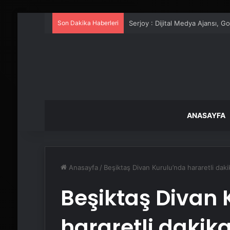
Son Dakika Haberleri
UETDS Nedir ? Uetds.com İle Akıll
ANASAYFA
Anasayfa
/
Beşiktaş Divan Kurulu’nda hararetli dak
Beşiktaş Divan 
hararetli dakik