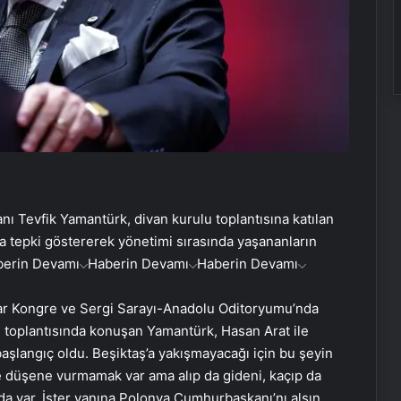
ı Tevfik Yamantürk, divan kurulu toplantısına katılan
a tepki göstererek yönetimi sırasında yaşananların
berin Devamı
Haberin Devamı
Haberin Devamı
dar Kongre ve Sergi Sarayı-Anadolu Oditoryumu’nda
lu toplantısında konuşan Yamantürk, Hasan Arat ile
başlangıç oldu. Beşiktaş’a yakışmayacağı için bu şeyin
e düşene vurmamak var ama alıp da gideni, kaçıp da
a var. İster yanına Polonya Cumhurbaşkanı’nı alsın,