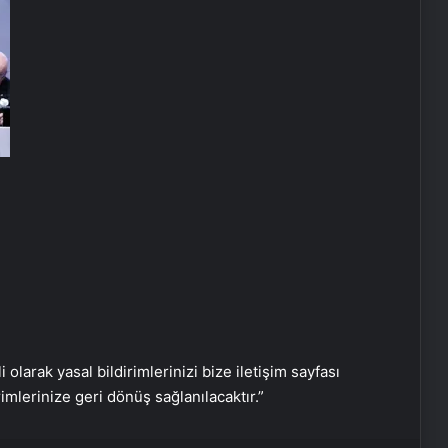
Evlilik Okulu Programı Tamamlandı
Türkadvak’tan Fuat Paşa Yalısı’nda
anlamlı brunch
İstanbul Modern Sinema’da müzik
yolculuğu
Engelsiz Filmler Festivali’nin odağı 21.
yüzyıl
i olarak yasal bildirimlerinizi bize iletişim sayfası
Nişantaşı Üniversitesi’nden 2026 YKS
rimlerinize geri dönüş sağlanılacaktır.”
Adaylarına Çifte Güvence: Sabit
Ücret ve Kesintisiz Burs