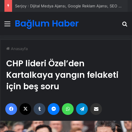
UETDS Nedir ? Uetds.com İle Akıllı Dijital Taşımacılık Yazılımı
Bağlum Haber
Menü
A
Anasayfa
CHP lideri Özel’den
Kartalkaya yangın felaketi
için beş soru
Facebook
X
Tumblr
Messenger
WhatsApp
Telegram
Email'den paylaş