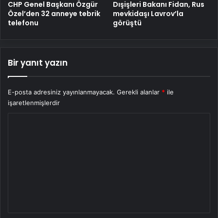
CHP Genel Başkanı Özgür
Dışişleri Bakanı Fidan, Rus
Özel’den 32 anneye tebrik
mevkidaşı Lavrov’la
telefonu
görüştü
Bir yanıt yazın
E-posta adresiniz yayınlanmayacak.
Gerekli alanlar
*
ile
işaretlenmişlerdir
Y
o
r
u
m
*