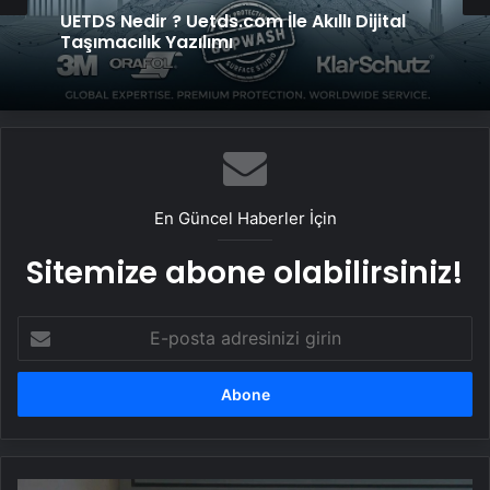
UETDS Nedir ? Uetds.com İle Akıllı Dijital
Taşımacılık Yazılımı
En Güncel Haberler İçin
Sitemize abone olabilirsiniz!
E-
posta
adresinizi
girin
Eski