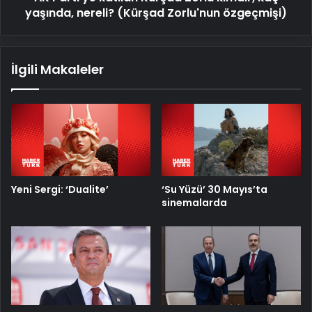
Zorlu'nun
yaşında, nereli? (Kürşad Zorlu'nun özgeçmişi)
özgeçmişi)
İlgili Makaleler
Yeni Sergi: ‘Dualite’
‘Su Yüzü’ 30 Mayıs’ta
sinemalarda