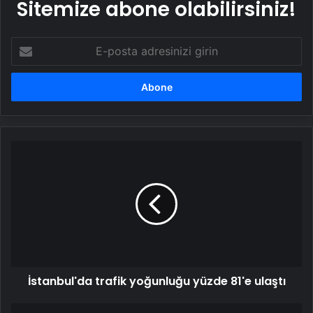
Sitemize abone olabilirsiniz!
E-
posta
adresinizi
girin
İstanbul'da
trafik
yoğunluğu
yüzde
81'e
ulaştı
İstanbul'da trafik yoğunluğu yüzde 81'e ulaştı
İçişleri