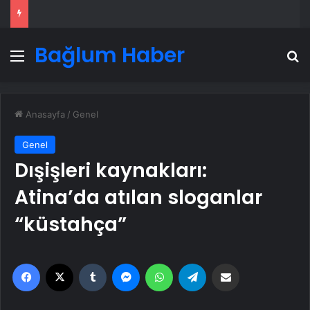
Bağlum Haber
Menü
A
Anasayfa
/
Genel
Genel
Dışişleri kaynakları:
Atina’da atılan sloganlar
“küstahça”
Facebook
X
Tumblr
Messenger
WhatsApp
Telegram
Email'den paylaş