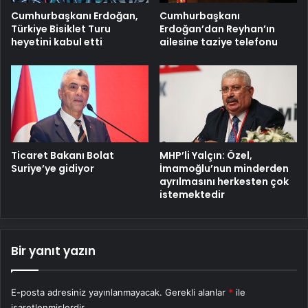
Cumhurbaşkanı Erdoğan,
Cumhurbaşkanı
Türkiye Bisiklet Turu
Erdoğan’dan Reyhan’ın
heyetini kabul etti
ailesine taziye telefonu
MHP’li Yalçın: Özel,
Ticaret Bakanı Bolat
İmamoğlu’nun minderden
Suriye’ye gidiyor
ayrılmasını herkesten çok
istemektedir
Bir yanıt yazın
E-posta adresiniz yayınlanmayacak.
Gerekli alanlar
*
ile
işaretlenmişlerdir