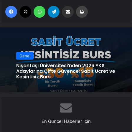
Facebook
X
WhatsApp
Telegram
Email'den paylaş
Yaz
Genel
Nişantaşı Üniversitesi’nden 2026 YKS
Adaylarına Çifte Güvence: Sabit Ücret ve
Kesintisiz Burs
En Güncel Haberler İçin