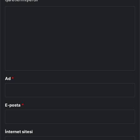
Y
o
r
u
m
*
Ad
*
E-posta
*
İnternet sitesi