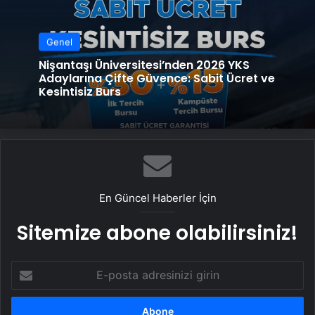
Genel
Nişantaşı Üniversitesi’nden 2026 YKS
Adaylarına Çifte Güvence: Sabit Ücret ve
Kesintisiz Burs
En Güncel Haberler İçin
Sitemize abone olabilirsiniz!
E-
posta
adresinizi
girin