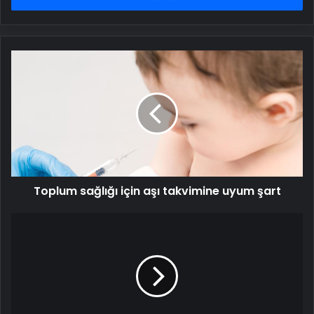
Toplum
sağlığı
için
aşı
takvimine
uyum
şart
Toplum sağlığı için aşı takvimine uyum şart
Dünyanın
en
yaşanabilir
yeri
bir
kez
daha