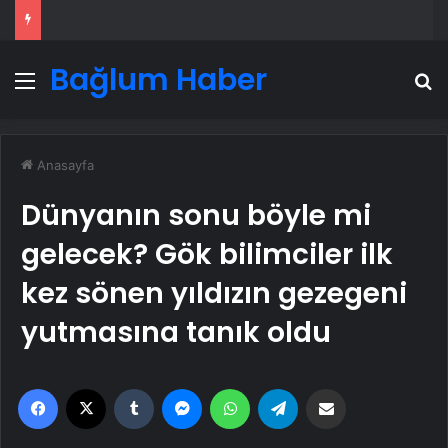
Bağlum Haber
Menü
A
Anasayfa
Dünyanın sonu böyle mi
gelecek? Gök bilimciler ilk
kez sönen yıldızın gezegeni
yutmasına tanık oldu
Facebook
X
Tumblr
Messenger
WhatsApp
Telegram
Email'den paylaş