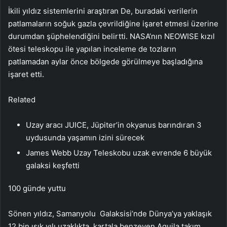
İkili yıldız sistemlerini araştıran De, buradaki verilerin
patlamaların soğuk gazla çevrildiğine işaret etmesi üzerine
durumdan şüphelendiğini belirtti. NASA’nın NEOWISE kızıl
ötesi teleskopu ile yapılan inceleme de tozların
patlamadan aylar önce bölgede görülmeye başladığına
işaret etti.
Related
Uzay aracı JUICE, Jüpiter’in okyanus barındıran 3
uydusunda yaşamın izini sürecek
James Webb Uzay Teleskobu uzak evrende 6 büyük
galaksi keşfetti
100 günde yuttu
Sönen yıldız, Samanyolu Galaksisi’nde Dünya’ya yaklaşık
12 bin ışık yılı uzaklıkta, kartala benzeyen Aquila takım