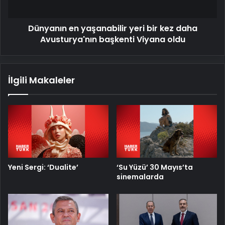
Avusturya'nın
başkenti
Dünyanın en yaşanabilir yeri bir kez daha
Viyana
oldu
Avusturya'nın başkenti Viyana oldu
İlgili Makaleler
Yeni Sergi: ‘Dualite’
‘Su Yüzü’ 30 Mayıs’ta
sinemalarda