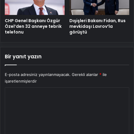
CHP Genel Başkanı Özgür
Dışişleri Bakanı Fidan, Rus
Özel’den 32 anneye tebrik
mevkidaşı Lavrov’la
telefonu
görüştü
Bir yanıt yazın
E-posta adresiniz yayınlanmayacak.
Gerekli alanlar
*
ile
işaretlenmişlerdir
Y
o
r
u
m