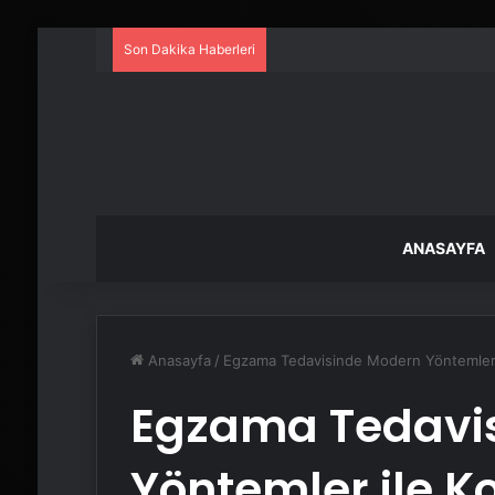
Son Dakika Haberleri
ANASAYFA
Anasayfa
/
Egzama Tedavisinde Modern Yöntemler i
Egzama Tedavi
Yöntemler ile Ko