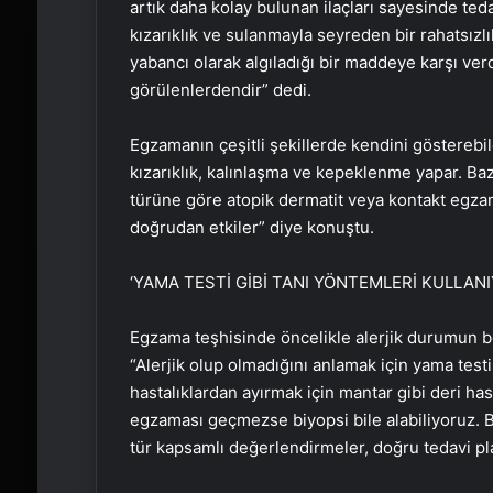
artık daha kolay bulunan ilaçları sayesinde ted
kızarıklık ve sulanmayla seyreden bir rahatsız
yabancı olarak algıladığı bir maddeye karşı verd
görülenlerdendir” dedi.
Egzamanın çeşitli şekillerde kendini gösterebil
kızarıklık, kalınlaşma ve kepeklenme yapar. Baz
türüne göre atopik dermatit veya kontakt egzama
doğrudan etkiler” diye konuştu.
‘YAMA TESTİ GİBİ TANI YÖNTEMLERİ KULLAN
Egzama teşhisinde öncelikle alerjik durumun be
“Alerjik olup olmadığını anlamak için yama testi
hastalıklardan ayırmak için mantar gibi deri has
egzaması geçmezse biyopsi bile alabiliyoruz. Ba
tür kapsamlı değerlendirmeler, doğru tedavi pl