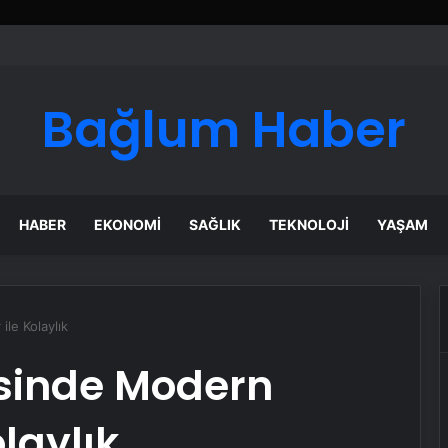
Bağlum Haber
HABER
EKONOMI
SAĞLIK
TEKNOLOJI
YAŞAM
le Kolaylık
sinde Modern
laylık