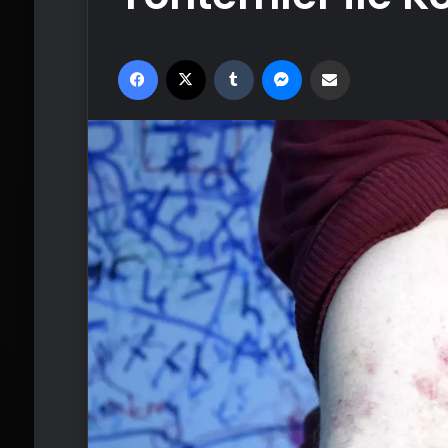
Facebook
X
Tumblr
Messenger
Email'den paylaş