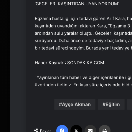
‘GECELERİ KAŞINTIDAN UYANIYORDUM”
Egzama hastalığı için tedavi gören Arif Kara, has
kaşıntıdan uyandığını aktaran Kara, “Egzama 3 yı
ardından sulu yaralar oluştu. Geceleri kaşınt
sürüyordu. Daha önce de tedaviye başladım, anc
bir tedavi sürecindeyim. Burada yeni tedaviye ba
Haber Kaynak : SONDAKIKA.COM
“Yayınlanan tüm haber ve diğer içerikler ile ilgil
üzerinden iletiniz. En kısa süre içerisinde bildi
Ayşe Akman
Eğitim
Facebook
X
Email'den paylaş
Yaz
Paylaş