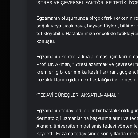
‘STRES VE ÇEVRESEL FAKTÖRLER TETİKLİYOR
Egzamanın oluşumunda birçok farklı etkenin rol
soğuk veya sıcak hava, hayvan tüyleri, bitkilerin
tetikleyebilir. Hastalarımıza öncelikle tetikley
konuştu.
Egzamanın kontrol altına alınması için korunma
Prof. Dr. Akman, “Stresi azaltmak ve çevresel t
kremleri gibi derinin kalitesini artıran, güçlen
bozukluklarını gidermek hastalığın ilerlemesini
‘TEDAVİ SÜREÇLERİ AKSATILMAMALI’
Egzamanın tedavi edilebilir bir hastalık olduğ
dermatoloji uzmanlarına başvurmalarını ve tedav
Akman, üniversitenin gelişmiş tedavi yönteml
kaydetti. Egzama tedavisinde son yıllarda önem