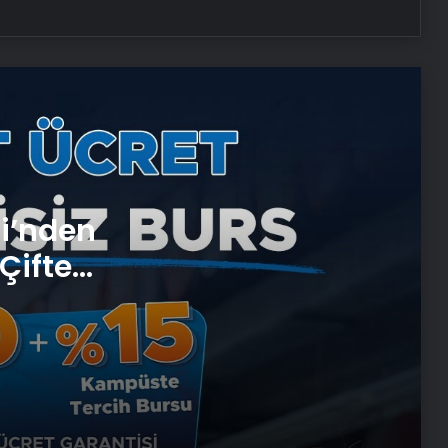
UETDS Nedir ? Uetds.com İle Akıllı
Dijital Taşımacılık Yazılımı
Lastiksanayi.com: Kusursuz Sürüşün
Anahtarı: Rot Ayar Makinesi ve
Hassas Ölçüm Teknolojileri
Bigo Elmas Bayi – Güvenli, Hızlı ve
si’nden
Uygun Fiyatlı Elmas Satın Almanın
Yeni Adresi
Çifte
 ve
Datahost İle Güvenilir Sunucu
Hizmetleri
Evlilik Okulu Programı Tamamlandı