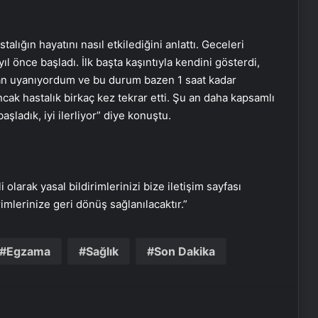
talığın hayatını nasıl etkilediğini anlattı. Geceleri
l önce başladı. İlk başta kaşıntıyla kendini gösterdi,
ıdan uyanıyordum ve bu durum bazen 1 saat kadar
ak hastalık birkaç kez tekrar etti. Şu an daha kapsamlı
şladık, iyi ilerliyor” diye konuştu.
i olarak yasal bildirimlerinizi bize iletişim sayfası
rimlerinize geri dönüş sağlanılacaktır.”
Nişantaşı Üniversitesi’nden 2026 YKS
Adaylarına Çifte Güvence: Sabit
Ücret ve Kesintisiz Burs
Egzama
Sağlık
Son Dakika
Serjoy : Dijital Medya Ajansı, Google
Reklam Ajansı, SEO Ajansı ve Web
Tasarım Ajansı