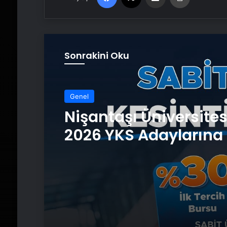
Sonrakini Oku
Genel
Nişantaşı Üniversite
2026 YKS Adaylarına 
Güvence: Sabit Ücret
Kesintisiz Burs