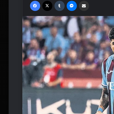
Facebook
X
Tumblr
Messenger
Email'den paylaş