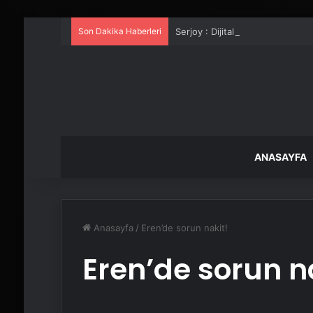
Son Dakika Haberleri
Serjoy : Dijital Medya Ajansı, 
ANASAYFA
Anasayfa
/
Eren’de sorun nakit!
Eren’de sorun n