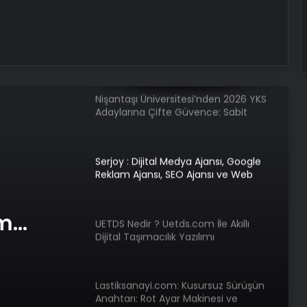
Nişantaşı Üniversitesi’nden 2026 YKS
Adaylarına Çifte Güvence: Sabit
Ücret ve Kesintisiz Burs
Serjoy : Dijital Medya Ajansı, Google
Reklam Ajansı, SEO Ajansı ve Web
Tasarım Ajansı
UETDS Nedir ? Uetds.com İle Akıllı
Dijital Taşımacılık Yazılımı
Lastiksanayi.com: Kusursuz Sürüşün
com İle
Anahtarı: Rot Ayar Makinesi ve
Hassas Ölçüm Teknolojileri
am
lık
e Web
Bigo Elmas Bayi – Güvenli, Hızlı ve
Uygun Fiyatlı Elmas Satın Almanın