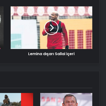
Lemina
Nişantaşı Üniversitesi’nden 2026 YKS
dışarı
Adaylarına Çifte Güvence: Sabit
Sallai
Ücret ve Kesintisiz Burs
içeri
Serjoy : Dijital Medya Ajansı, Google
Reklam Ajansı, SEO Ajansı ve Web
Tasarım Ajansı
Lemina dışarı Sallai içeri
UETDS Nedir ? Uetds.com İle Akıllı
Dijital Taşımacılık Yazılımı
Lastiksanayi.com: Kusursuz Sürüşün
Anahtarı: Rot Ayar Makinesi ve
Hassas Ölçüm Teknolojileri
Bigo Elmas Bayi – Güvenli, Hızlı ve
Uygun Fiyatlı Elmas Satın Almanın