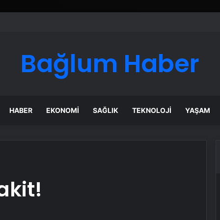
Google Reklam Ajansı, SEO Ajansı ve Web Tasarım Ajansı
Bağlum Haber
HABER
EKONOMI
SAĞLIK
TEKNOLOJI
YAŞAM
akit!