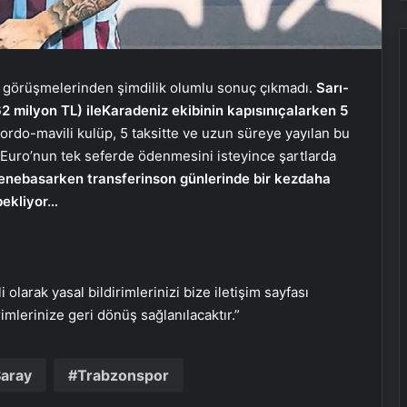
Datahost İle Güvenilir Sunucu
ı görüşmelerinden şimdilik olumlu sonuç çıkmadı.
Sarı-
Hizmetleri
2 milyon TL) ile
Karadeniz ekibinin kapısını
çalarken 5
ordo-mavili kulüp, 5 taksitte ve uzun süreye yayılan bu
 Euro’nun tek seferde ödenmesini isteyince şartlarda
Evlilik Okulu Programı Tamamlandı
rene
basarken transferin
son günlerinde bir kez
daha
bekliyor…
Türkadvak’tan Fuat Paşa Yalısı’nda
anlamlı brunch
i olarak yasal bildirimlerinizi bize iletişim sayfası
İstanbul Modern Sinema’da müzik
rimlerinize geri dönüş sağlanılacaktır.”
yolculuğu
Saray
Trabzonspor
Engelsiz Filmler Festivali’nin odağı 21.
yüzyıl