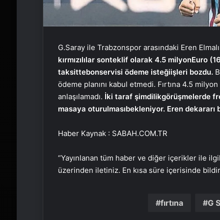
G.Saray ile Trabzonspor arasındaki Eren Elmal
kırmızılılar son
teklif olarak 4.5 milyon
Euro (16
taksitte
bonservisi ödeme isteği
işleri bozdu.
B
ödeme planını kabul etmedi. Fırtına 4.5 milyon
anlaşılamadı.
İki taraf şimdilik
görüşmelerde f
masaya oturulması
bekleniyor. Eren de
kararı 
Haber Kaynak : SABAH.COM.TR
“Yayınlanan tüm haber ve diğer içerikler ile ilgil
üzerinden iletiniz. En kısa süre içerisinde bildi
fırtına
G 