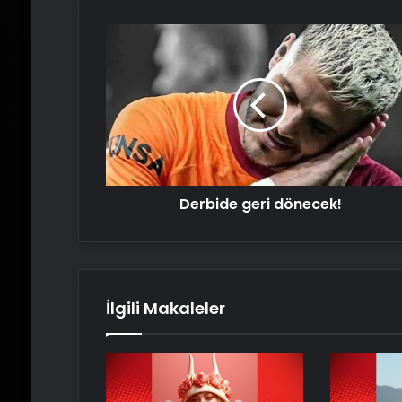
Derbide
geri
dönecek!
Derbide geri dönecek!
İlgili Makaleler