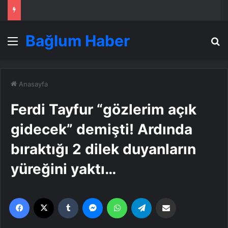
Bağlum Haber
Menü
A
Anasayfa
Ferdi Tayfur “gözlerim açık
gidecek” demişti! Ardında
bıraktığı 2 dilek duyanların
yüreğini yaktı…
Facebook
X
Tumblr
Messenger
WhatsApp
Telegram
Email'den paylaş