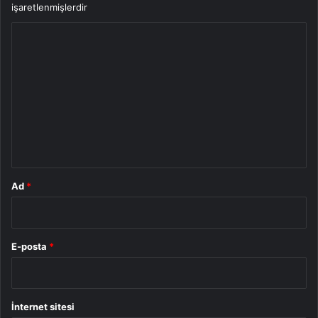
işaretlenmişlerdir
Y
o
r
u
m
*
Ad
*
E-posta
*
İnternet sitesi