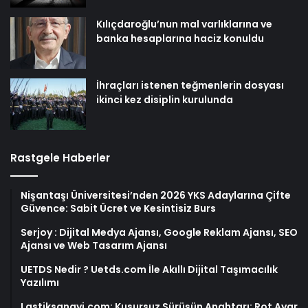
Kılıçdaroğlu’nun mal varlıklarına ve
banka hesaplarına haciz konuldu
İhraçları istenen teğmenlerin dosyası
ikinci kez disiplin kurulunda
Rastgele Haberler
Nişantaşı Üniversitesi’nden 2026 YKS Adaylarına Çifte
Güvence: Sabit Ücret ve Kesintisiz Burs
Serjoy : Dijital Medya Ajansı, Google Reklam Ajansı, SEO
Ajansı ve Web Tasarım Ajansı
UETDS Nedir ? Uetds.com İle Akıllı Dijital Taşımacılık
Yazılımı
Lastiksanayi.com: Kusursuz Sürüşün Anahtarı: Rot Ayar