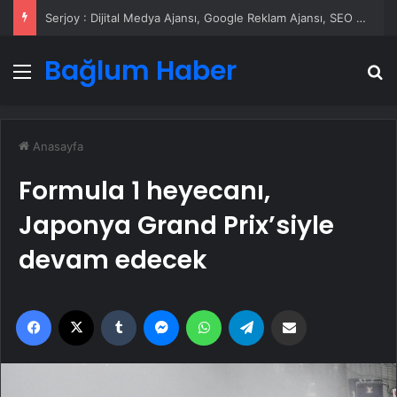
Serjoy : Dijital Medya Ajansı, Google Reklam Ajansı, SEO Ajansı ve Web Tasarım Ajansı
Bağlum Haber
Menü
A
Anasayfa
Formula 1 heyecanı,
Japonya Grand Prix’siyle
devam edecek
Facebook
X
Tumblr
Messenger
WhatsApp
Telegram
Email'den paylaş