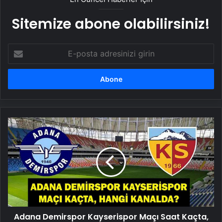
Sitemize abone olabilirsiniz!
E-
posta
adresinizi
girin
Adana
Demirspor
Kayserispor
Maçı
Saat
Kaçta,
Hangi
Kanalda?
Adana
Adana Demirspor Kayserispor Maçı Saat Kaçta,
Demirspor