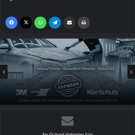
Facebook
X
WhatsApp
Telegram
Email'den paylaş
Yaz
Genel
UETDS Nedir ? Uetds.com İle Akıllı Dijital
Taşımacılık Yazılımı
En Güncel Haberler İçin