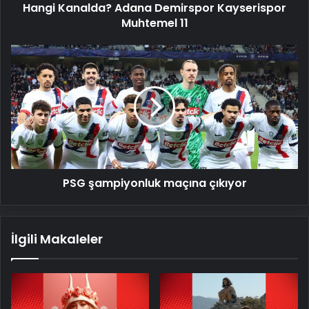
Kayserispor
Hangi Kanalda? Adana Demirspor Kayserispor
Muhtemel
Muhtemel 11
11
PSG
şampiyonluk
maçına
çıkıyor
PSG şampiyonluk maçına çıkıyor
İlgili Makaleler