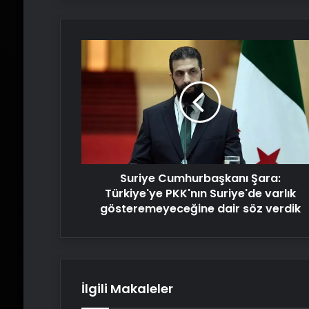
Suriye
Cumhurbaşkanı
Şara:
Türkiye'ye
PKK'nın
Suriye'de
varlık
gösteremeyeceğine
dair
Suriye Cumhurbaşkanı Şara:
söz
verdik
Türkiye'ye PKK'nın Suriye'de varlık
gösteremeyeceğine dair söz verdik
İlgili Makaleler