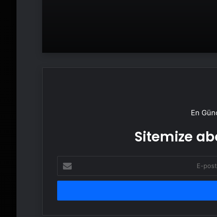
En Günc
Sitemize abo
E-
posta
adresinizi
girin