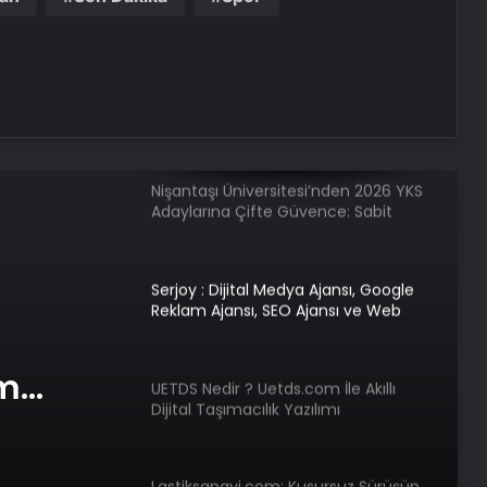
yolculuğu
Engelsiz Filmler Festivali’nin odağı 21.
yüzyıl
Nişantaşı Üniversitesi’nden 2026 YKS
Adaylarına Çifte Güvence: Sabit
Ücret ve Kesintisiz Burs
Serjoy : Dijital Medya Ajansı, Google
Reklam Ajansı, SEO Ajansı ve Web
Tasarım Ajansı
am
UETDS Nedir ? Uetds.com İle Akıllı
Dijital Taşımacılık Yazılımı
e Web
Lastiksanayi.com: Kusursuz Sürüşün