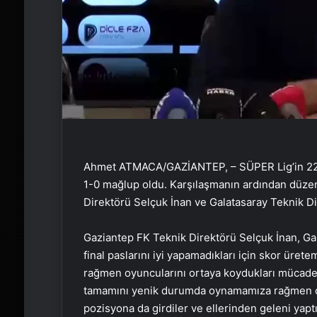
Ahmet ATMACA/GAZİANTEP, – SÜPER Lig’in 22’n
1-0 mağlup oldu. Karşılaşmanın ardından düze
Direktörü Selçuk İnan ve Galatasaray Teknik D
Gaziantep FK Teknik Direktörü Selçuk İnan, Ga
final paslarını iyi yapamadıkları için skor üret
rağmen oyuncularını ortaya koydukları mücade
tamamını yenik durumda oynamamıza rağmen oyu
pozisyona da girdiler ve ellerinden geleni yapt