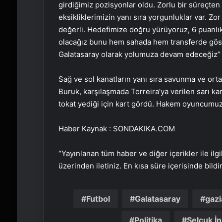
girdiğimiz pozisyonlar oldu. Zorlu bir süreçte
eksikliklerimizin yanı sıra yorgunluklar var. Zor
değerli. Hedefimize doğru yürüyoruz, 6 puanlık 
olacağız bunu hem sahada hem transferde göst
Galatasaray olarak yolumuza devam edeceğiz” 
Sağ ve sol kanatların yanı sıra savunma ve orta
Buruk, karşılaşmada Torreira’ya verilen sarı k
tokat yediği için kart gördü. Hakem oyuncumuz
Haber Kaynak : SONDAKIKA.COM
“Yayınlanan tüm haber ve diğer içerikler ile ilgil
üzerinden iletiniz. En kısa süre içerisinde bildi
Futbol
Galatasaray
gaz
Politika
Selçuk İ