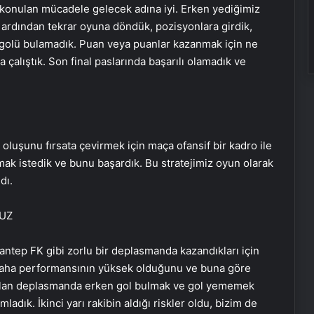
konulan mücadele gelecek adına iyi. Erken yediğimiz
ardından tekrar oyuna döndük, pozisyonlara girdik,
ma golü bulamadık. Puan veya puanlar kazanmak için ne
çalıştık. Son final paslarında başarılı olamadık ve
oluşunu fırsata çevirmek için maça ofansif bir kadro ile
mak istedik ve bunu başardık. Bu stratejimiz oyun olarak
dı.
UZ
ntep FK gibi zorlu bir deplasmanda kazandıkları için
ç saha performansının yüksek olduğunu ve buna göre
r olan deplasmanda erken gol bulmak ve gol yememek
adık. İkinci yarı rakibin aldığı riskler oldu, bizim de