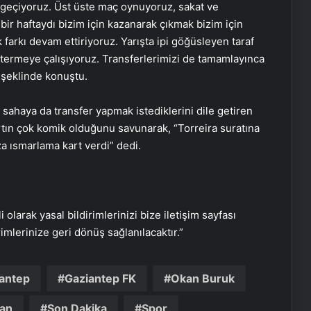
n geçiyoruz. Üst üste maç oynuyoruz, sakat ve
 bir haftaydı bizim için kazanarak çıkmak bizim için
farkı devam ettiriyoruz. Yarışta ipi göğüsleyen taraf
ermeye çalışıyoruz. Transferlerimizi de tamamlayınca
şeklinde konuştu.
 sahaya da transfer yapmak istediklerini dile getiren
artın çok komik olduğunu savunarak, “Torreira suratına
Datahost İle Güvenilir Sunucu
a ısmarlama kart verdi” dedi.
Hizmetleri
Evlilik Okulu Programı Tamamlandı
i olarak yasal bildirimlerinizi bize iletişim sayfası
rimlerinize geri dönüş sağlanılacaktır.”
Türkadvak’tan Fuat Paşa Yalısı’nda
anlamlı brunch
iantep
Gaziantep FK
Okan Buruk
İstanbul Modern Sinema’da müzik
nan
Son Dakika
Spor