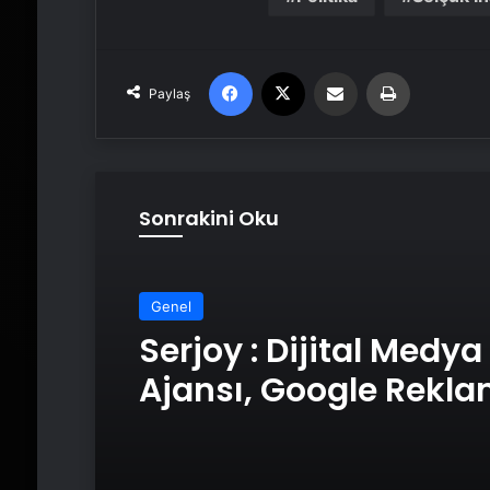
Facebook
X
Email'den paylaş
Yaz
Paylaş
Sonrakini Oku
Genel
Serjoy : Dijital Medya
Ajansı, Google Rekl
Ajansı, SEO Ajansı v
Tasarım Ajansı