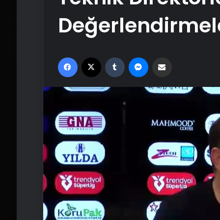
Değerlendirmel
Facebook
X
Tumblr
Messenger
Email'den paylaş