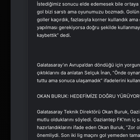
İstediğimiz sonucu elde edemesek bile ortaya 
gol bizi sarstı ama oyunumuzu bozmadı. Golün 
goller kaçırdık, fazlasıyla korner kullandık a
yapılması gerekiyorsa doğru şekilde kullanmaya 
kaybettik” dedi.
Galatasaray’ın Avrupa’dan döndüğü için yorgun 
çıktıklarını da anlatan Selçuk İnan, “Önde oyna
tuttu ama sonuca ulaşamadık” ifadelerini kullan
OKAN BURUK: HEDEFİMİZE DOĞRU YÜRÜYOR
Galatasaray Teknik Direktörü Okan Buruk, Gazia
mutlu olduklarını söyledi. Gaziantep FK’nın i
hazırlandıklarını ifade eden Okan Buruk, “Zo
önemliydi. Son iki lig maçını gol yemeden tamaml