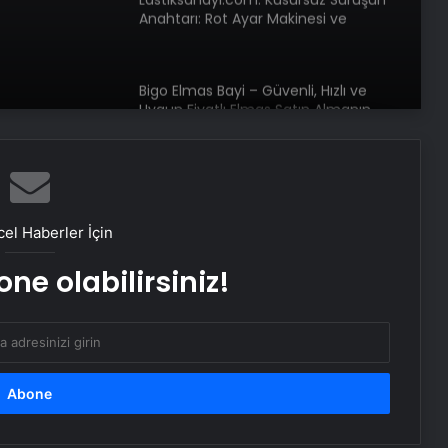
Anahtarı: Rot Ayar Makinesi ve
Hassas Ölçüm Teknolojileri
Bigo Elmas Bayi – Güvenli, Hızlı ve
Uygun Fiyatlı Elmas Satın Almanın
Yeni Adresi
Datahost İle Güvenilir Sunucu
Hizmetleri
el Haberler İçin
Evlilik Okulu Programı Tamamlandı
ne olabilirsiniz!
Türkadvak’tan Fuat Paşa Yalısı’nda
anlamlı brunch
İstanbul Modern Sinema’da müzik