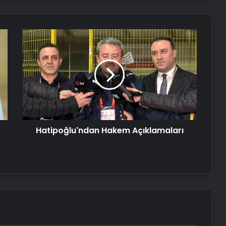
yolculuğu
Hatipoğlu'ndan
Engelsiz Filmler Festivali’nin odağı 21.
Hakem
yüzyıl
Açıklamaları
Nişantaşı Üniversitesi’nden 2026 YKS
Adaylarına Çifte Güvence: Sabit
Ücret ve Kesintisiz Burs
Serjoy : Dijital Medya Ajansı, Google
Hatipoğlu'ndan Hakem Açıklamaları
Reklam Ajansı, SEO Ajansı ve Web
Tasarım Ajansı
UETDS Nedir ? Uetds.com İle Akıllı
Dijital Taşımacılık Yazılımı
Lastiksanayi.com: Kusursuz Sürüşün