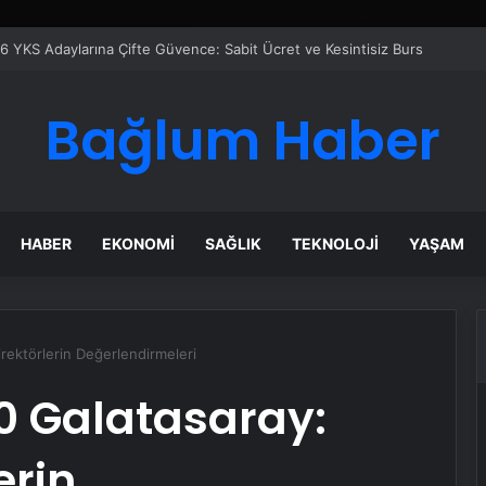
Google Reklam Ajansı, SEO Ajansı ve Web Tasarım Ajansı
Bağlum Haber
HABER
EKONOMI
SAĞLIK
TEKNOLOJI
YAŞAM
rektörlerin Değerlendirmeleri
0 Galatasaray:
erin