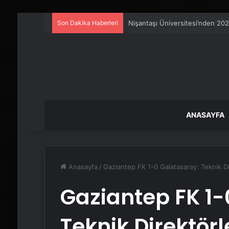
Son Dakika Haberleri
Serjoy : Dijital Medya Ajansı, 
ANASAYFA
Anasayfa
/
Gaziantep FK 1-0 Galatasaray: Teknik Di
Gaziantep FK 1-
Teknik Direktörl