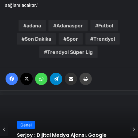
sağlanılacaktır.”
adana
Adanaspor
Futbol
Son Dakika
Spor
Trendyol
Trendyol Süper Lig
Facebook
X
WhatsApp
Telegram
Email'den paylaş
Yaz
Genel
Genel