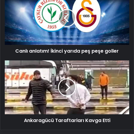
anlatım!
İkinci
yarıda
peş
peşe
goller
Canlı anlatım! İkinci yarıda peş peşe goller
Ankaragücü
Taraftarları
Kavga
Etti
Ankaragücü Taraftarları Kavga Etti