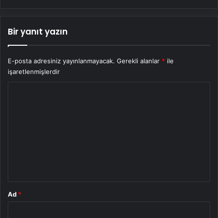
Bir yanıt yazın
E-posta adresiniz yayınlanmayacak.
Gerekli alanlar
*
ile
işaretlenmişlerdir
Y
o
r
u
m
*
Ad
*