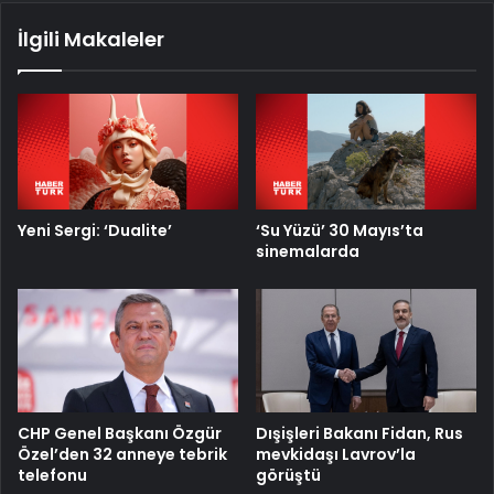
İlgili Makaleler
Yeni Sergi: ‘Dualite’
‘Su Yüzü’ 30 Mayıs’ta
sinemalarda
CHP Genel Başkanı Özgür
Dışişleri Bakanı Fidan, Rus
Özel’den 32 anneye tebrik
mevkidaşı Lavrov’la
telefonu
görüştü