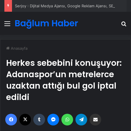
Serjoy : Dijital Medya Ajansı, Google Reklam Ajansı, SEO Ajansı ve Web Tasarım Ajansı
Bağlum Haber
Menü
A
Anasayfa
Herkes sebebini konuşuyor:
Adanaspor’un metrelerce
uzaktan attığı bul gol iptal
edildi
Facebook
X
Tumblr
Messenger
WhatsApp
Telegram
Email'den paylaş