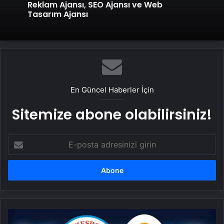
Serjoy : Dijital Medya Ajansı, Google
Reklam Ajansı, SEO Ajansı ve Web
Tasarım Ajansı
UETDS Nedir ? Uetds.com İle Akıllı Dijital
Taşımacılık Yazılımı
En Güncel Haberler İçin
Sitemize abone olabilirsiniz!
E-
posta
adresinizi
girin
Canlı