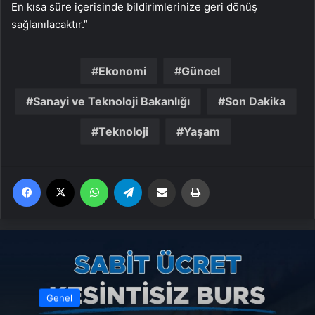
En kısa süre içerisinde bildirimlerinize geri dönüş
sağlanılacaktır.”
Ekonomi
Güncel
Sanayi ve Teknoloji Bakanlığı
Son Dakika
Teknoloji
Yaşam
Facebook
X
WhatsApp
Telegram
Email'den paylaş
Yaz
Genel