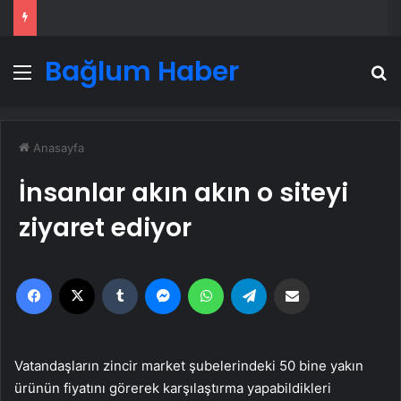
Bağlum Haber
Menü
A
Anasayfa
İnsanlar akın akın o siteyi
ziyaret ediyor
Facebook
X
Tumblr
Messenger
WhatsApp
Telegram
Email'den paylaş
Vatandaşların zincir market şubelerindeki 50 bine yakın
ürünün fiyatını görerek karşılaştırma yapabildikleri