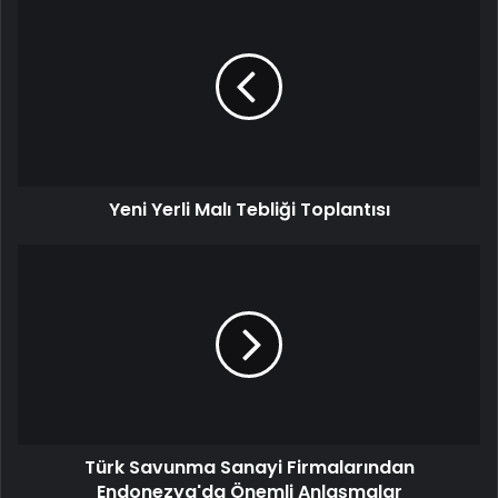
Yerli
Malı
Tebliği
Toplantısı
Yeni Yerli Malı Tebliği Toplantısı
Türk
Savunma
Sanayi
Firmalarından
Endonezya'da
Önemli
Anlaşmalar
Türk Savunma Sanayi Firmalarından
Endonezya'da Önemli Anlaşmalar