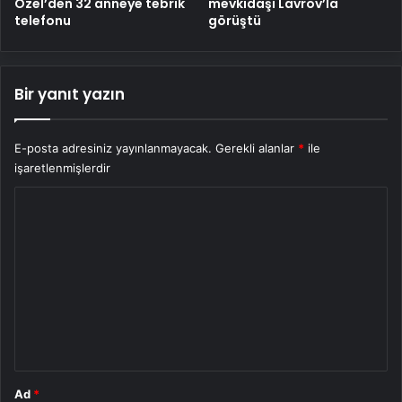
Özel’den 32 anneye tebrik
mevkidaşı Lavrov’la
telefonu
görüştü
Bir yanıt yazın
E-posta adresiniz yayınlanmayacak.
Gerekli alanlar
*
ile
işaretlenmişlerdir
Y
o
r
u
m
*
Ad
*