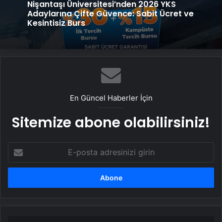
Nişantaşı Üniversitesi’nden 2026 YKS
Adaylarına Çifte Güvence: Sabit Ücret ve
Kesintisiz Burs
En Güncel Haberler İçin
Sitemize abone olabilirsiniz!
E-
posta
adresinizi
girin
Yeni