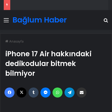
Bağlum Haber
Menü
A
Anasayfa
iPhone 17 Air hakkındaki
dedikodular bitmek
bilmiyor
Facebook
X
Tumblr
Messenger
WhatsApp
Telegram
Email'den paylaş