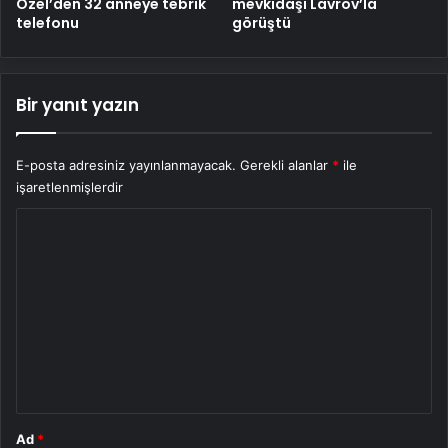
Özel’den 32 anneye tebrik
mevkidaşı Lavrov’la
telefonu
görüştü
Bir yanıt yazın
E-posta adresiniz yayınlanmayacak.
Gerekli alanlar
*
ile
işaretlenmişlerdir
Y
o
r
u
m
*
Ad
*