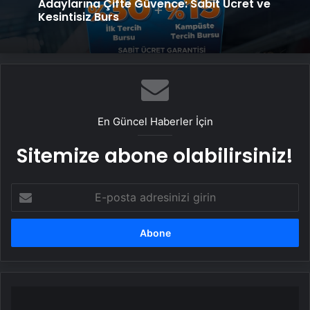
Adaylarına Çifte Güvence: Sabit Ücret ve
Kesintisiz Burs
En Güncel Haberler İçin
Sitemize abone olabilirsiniz!
E-
posta
adresinizi
girin
T4x,
güçlü