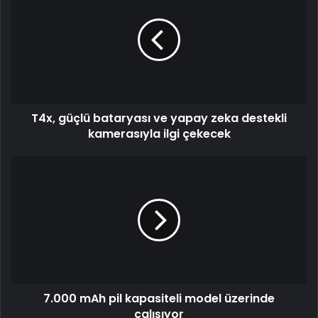
bataryası
ve
yapay
zeka
destekli
kamerasıyla
ilgi
T4x, güçlü bataryası ve yapay zeka destekli
çekecek
kamerasıyla ilgi çekecek
7.000
mAh
pil
kapasiteli
model
üzerinde
çalışıyor
7.000 mAh pil kapasiteli model üzerinde
çalışıyor