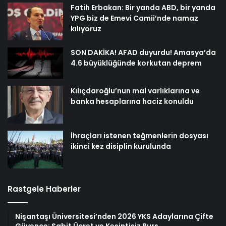
Fatih Erbakan: Bir yanda ABD, bir yanda
YPG biz de Emevi Camii’nde namaz
kılıyoruz
SON DAKİKA! AFAD duyurdu! Amasya’da
4.6 büyüklüğünde korkutan deprem
Kılıçdaroğlu’nun mal varlıklarına ve
banka hesaplarına haciz konuldu
İhraçları istenen teğmenlerin dosyası
ikinci kez disiplin kurulunda
Rastgele Haberler
Nişantaşı Üniversitesi’nden 2026 YKS Adaylarına Çifte
Güvence: Sabit Ücret ve Kesintisiz Burs