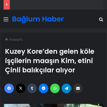
Bağlum Haber
Menü
A
Anasayfa
Kuzey Kore’den gelen köle
işçilerin maaşın Kim, etini
Çinli balıkçılar alıyor
Facebook
X
Tumblr
Messenger
WhatsApp
Telegram
Email'den paylaş