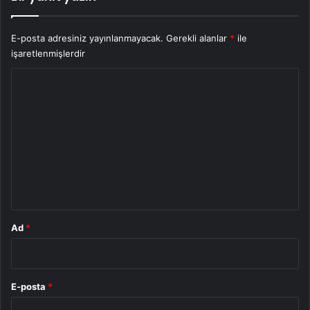
E-posta adresiniz yayınlanmayacak.
Gerekli alanlar
*
ile
işaretlenmişlerdir
Y
o
r
u
m
*
Ad
*
E-posta
*