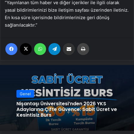
“Yayınlanan tüm haber ve diğer içerikler ile ilgili olarak
yasal bildirimlerinizi bize iletişim sayfası üzerinden iletiniz.
En kısa süre içerisinde bildirimlerinize geri dönüş
sağlanılacaktır.”
Facebook
X
WhatsApp
Telegram
Email'den paylaş
Yaz
Genel
Nişantaşı Üniversitesi’nden 2026 YKS
Adaylarına Çifte Güvence: Sabit Ücret ve
Kesintisiz Burs