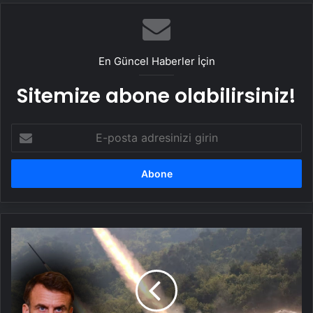
En Güncel Haberler İçin
Sitemize abone olabilirsiniz!
E-
posta
adresinizi
girin
Avrupa,
yeni
nükleer
kalkanını
kaldırıyor