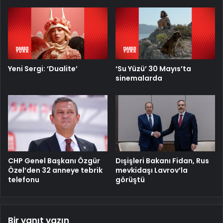
Yeni Sergi: ‘Dualite’
‘Su Yüzü’ 30 Mayıs’ta
sinemalarda
CHP Genel Başkanı Özgür
Dışişleri Bakanı Fidan, Rus
Özel’den 32 anneye tebrik
mevkidaşı Lavrov’la
telefonu
görüştü
Bir yanıt yazın