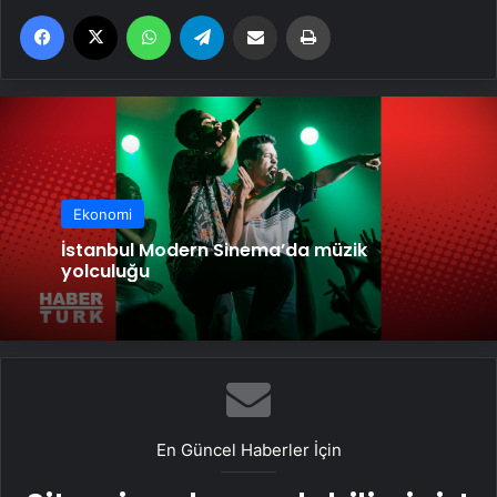
Facebook
X
WhatsApp
Telegram
Email'den paylaş
Yaz
Ekonomi
İstanbul Modern Sinema’da müzik
yolculuğu
En Güncel Haberler İçin