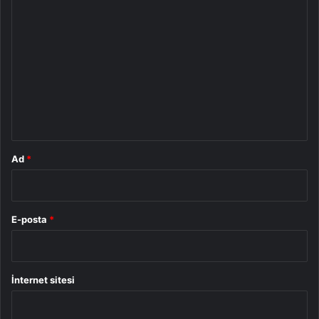
Y
o
r
u
m
*
Ad
*
E-posta
*
İnternet sitesi