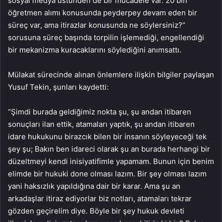
sosyal medya üstünden de bir mücadele var. 20 bin
öğretmen alımı konusunda peyderpey devam eden bir
süreç var, ama itirazlar konusunda ne söylersiniz?”
sorusuna süreç başında torpilin işlemediği, engellendiği
bir mekanizma kuracaklarını söylediğini anımsattı.
Mülakat sürecinde alınan önlemlere ilişkin bilgiler paylaşan
Yusuf Tekin, şunları kaydetti:
“Şimdi burada geldiğimiz nokta şu, şu andan itibaren
sonuçları ilan ettik, atamaları yaptık, şu andan itibaren
idare hukukunu birazcık bilen bir insanın söyleyeceği tek
şey şu; Bakın ben idareci olarak şu an burada herhangi bir
düzeltmeyi kendi inisiyatifimle yapamam. Bunun için benim
elimde bir hukuki done olması lazım. Bir şey olması lazım
yani haksızlık yapıldığına dair bir karar. Ama şu an
arkadaşlar itiraz ediyorlar biz notları, atamaları tekrar
gözden geçirelim diye. Böyle bir şey hukuk devleti