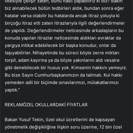
ilkesiyle çelişir zaten, bunu nasıl yapabiliriz ki biz? Bakın
biz alınabilecek bütün tedbirleri aldık, bundan sonra eğer
hatalar varsa olabilir bu hatalarda ancak itiraz yoluyla ki
birçoğu itiraz etti zaten itirazlarıyla ilgili değerlendirmeler
de yapıldı. Değerlendirmeler neticesinde arkadaşların bu
konuda yapılan itirazlar neticesinde aldıkları evraklar da
yargıya intikal edebilecek bir başka konudur, onlar da
taşıyabilirler. Nihayetinde bu süreci böyle zerre miktarı
torpil, adam kayırma ya da böyle yakınlarını aldı vesaire
gibi denebilecek bir husus yok. Kimsenin hakkını yemeyiz.
Bu bize Sayın Cumhurbaşkanımızın da talimatı. Kul hakkı
yemeden adil bir biçimde sınavlarımızı, mülakatlarımızı
yaptık.”
REKLAM
ÖZEL OKULLARDAKİ FİYATLAR
Bakan Yusuf Tekin, özel okul ücretlerini de kapsayan
yönetmelik değişikliğine ilişkin soru üzerine, 12 bin özel