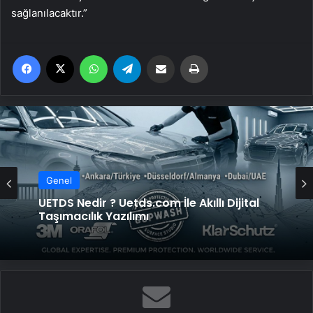
sağlanılacaktır.”
Facebook
X
WhatsApp
Telegram
Email'den paylaş
Yaz
Genel
UETDS Nedir ? Uetds.com İle Akıllı Dijital
Taşımacılık Yazılımı