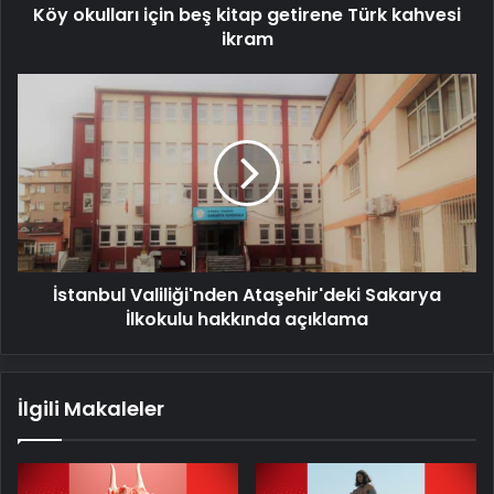
Köy okulları için beş kitap getirene Türk kahvesi
ikram
İstanbul
Valiliği'nden
Ataşehir'deki
Sakarya
İlkokulu
hakkında
açıklama
İstanbul Valiliği'nden Ataşehir'deki Sakarya
İlkokulu hakkında açıklama
İlgili Makaleler