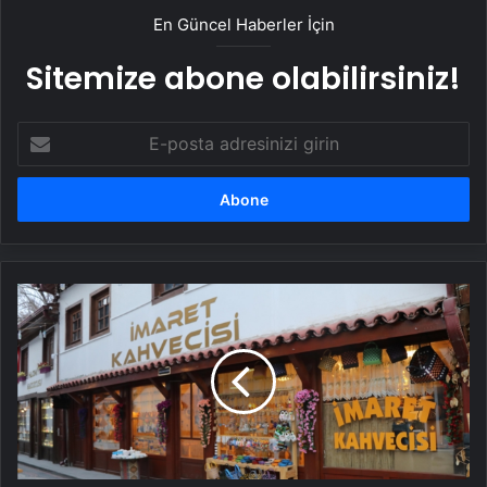
En Güncel Haberler İçin
Sitemize abone olabilirsiniz!
E-
posta
adresinizi
girin
Köy
okulları
için
beş
kitap
getirene
Türk
kahvesi
ikram