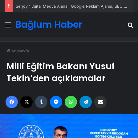
UETDS Nedir ? Uetds.com İle Akıllı Dijital Taşımacılık Yazılımı
Bağlum Haber
Menü
A
Anasayfa
Milli Eğitim Bakanı Yusuf
Tekin’den açıklamalar
Facebook
X
Tumblr
Messenger
WhatsApp
Telegram
Email'den paylaş