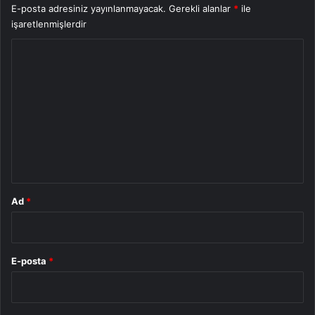
E-posta adresiniz yayınlanmayacak.
Gerekli alanlar
*
ile
işaretlenmişlerdir
Y
o
r
u
m
*
Ad
*
E-posta
*