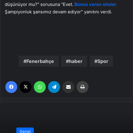
düşünüyor mu?" sorusuna "Evet.
Bonus veren siteler
Şampiyonluk şansımız devam ediyor" yanıtını verdi.
Fenerbahçe
haber
Spor
Facebook
X
WhatsApp
Telegram
Email'den paylaş
Yaz
Genel