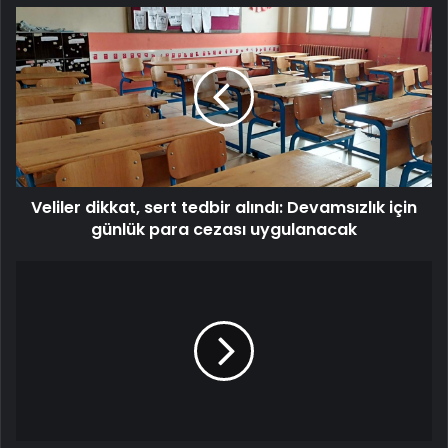
Veliler
dikkat,
sert
tedbir
alındı:
Devamsızlık
için
günlük
para
Veliler dikkat, sert tedbir alındı: Devamsızlık için
cezası
uygulanacak
günlük para cezası uygulanacak
Fenerbahçe
Maçında
Ortalık
Karıştı