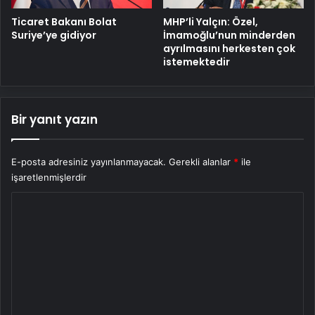
MHP’li Yalçın: Özel,
Ticaret Bakanı Bolat
İmamoğlu’nun minderden
Suriye’ye gidiyor
ayrılmasını herkesten çok
istemektedir
Bir yanıt yazın
E-posta adresiniz yayınlanmayacak.
Gerekli alanlar
*
ile
işaretlenmişlerdir
Y
o
r
u
m
*