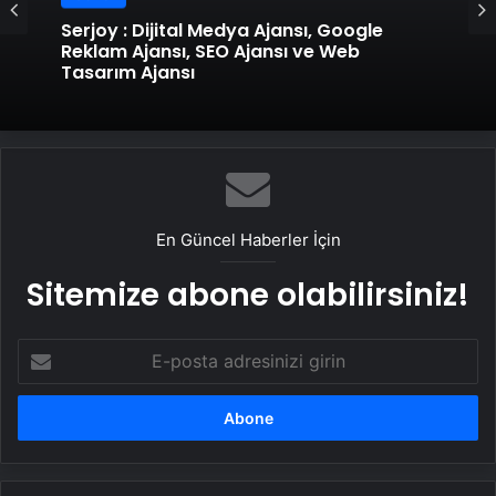
Serjoy : Dijital Medya Ajansı, Google
Genel
Reklam Ajansı, SEO Ajansı ve Web
Tasarım Ajansı
UETDS Nedir ? Uetds.com İle Akıllı Dijital
Taşımacılık Yazılımı
En Güncel Haberler İçin
Sitemize abone olabilirsiniz!
E-
posta
adresinizi
girin