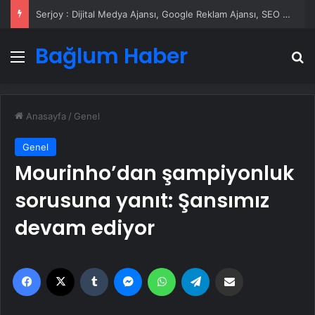
Serjoy : Dijital Medya Ajansı, Google Reklam Ajansı, SEO Ajansı ve Web Tasarım Ajansı
Bağlum Haber
Menü
A
Anasayfa
/
Genel
Genel
Mourinho’dan şampiyonluk
sorusuna yanıt: Şansımız
devam ediyor
Facebook
X
Tumblr
Messenger
WhatsApp
Telegram
Email'den paylaş