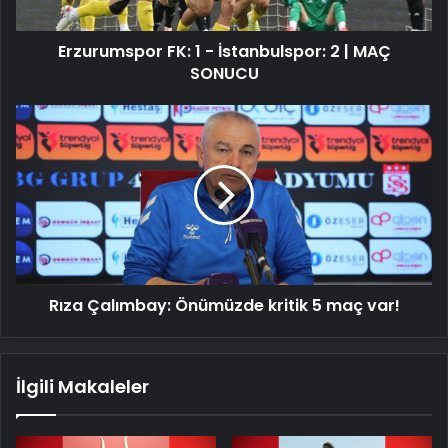
MAÇ
SONUCU
Erzurumspor FK: 1 - İstanbulspor: 2 | MAÇ
SONUCU
Rıza
Çalımbay:
Önümüzde
kritik
5
maç
var!
Rıza Çalımbay: Önümüzde kritik 5 maç var!
İlgili Makaleler