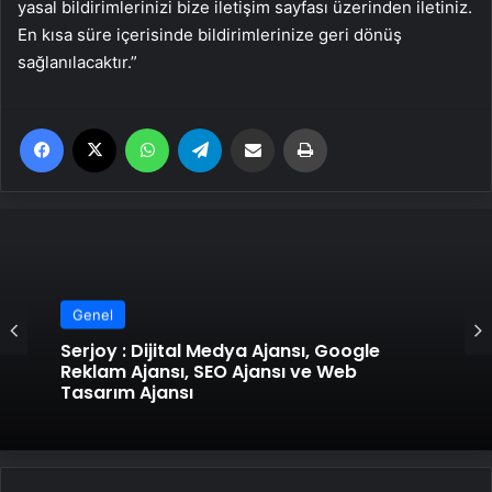
yasal bildirimlerinizi bize iletişim sayfası üzerinden iletiniz.
En kısa süre içerisinde bildirimlerinize geri dönüş
sağlanılacaktır.”
Facebook
X
WhatsApp
Telegram
Email'den paylaş
Yaz
Genel
Serjoy : Dijital Medya Ajansı, Google
Genel
Reklam Ajansı, SEO Ajansı ve Web
Tasarım Ajansı