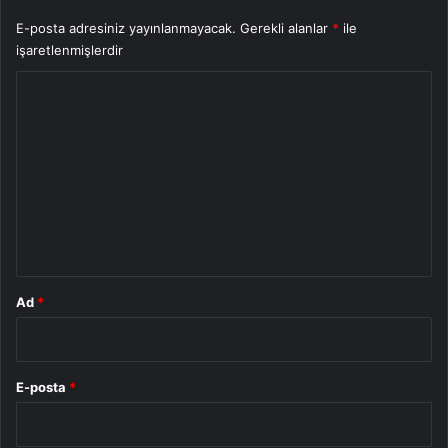
E-posta adresiniz yayınlanmayacak.
Gerekli alanlar
*
ile
işaretlenmişlerdir
Y
o
r
u
m
*
Ad
*
E-posta
*