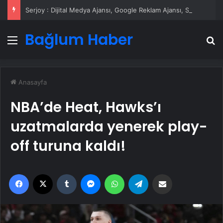
Serjoy : Dijital Medya Ajansı, Google Reklam Ajansı, SEO Ajansı ve Web Tasarım Ajansı
Bağlum Haber
Menü
A
Anasayfa
NBA’de Heat, Hawks’ı
uzatmalarda yenerek play-
off turuna kaldı!
Facebook
X
Tumblr
Messenger
WhatsApp
Telegram
Email'den paylaş