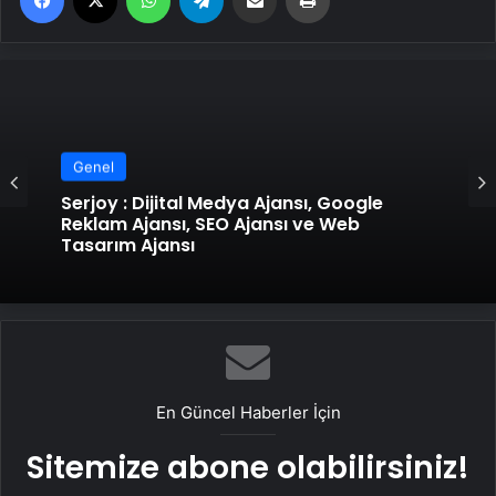
Genel
Serjoy : Dijital Medya Ajansı, Google
Reklam Ajansı, SEO Ajansı ve Web
Genel
Tasarım Ajansı
UETDS Nedir ? Uetds.com İle Akıllı Dijital
Taşımacılık Yazılımı
En Güncel Haberler İçin
Sitemize abone olabilirsiniz!