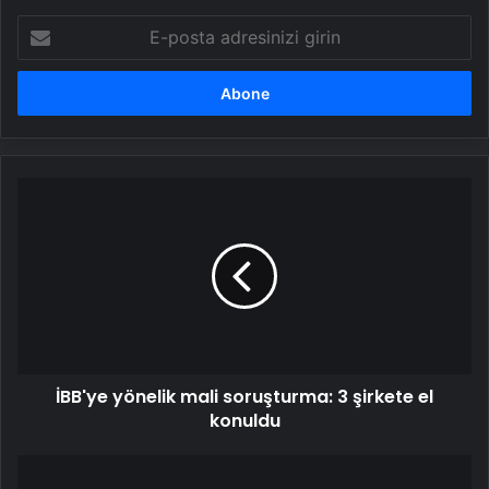
E-
posta
adresinizi
girin
İBB'ye
yönelik
mali
soruşturma:
3
şirkete
el
konuldu
İBB'ye yönelik mali soruşturma: 3 şirkete el
konuldu
CHP'li
milletvekillerinden