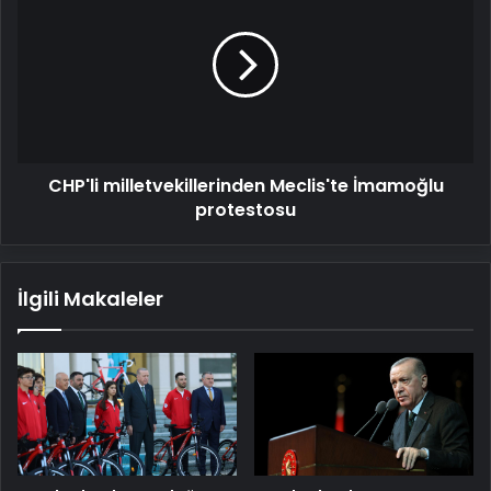
Meclis'te
İmamoğlu
protestosu
CHP'li milletvekillerinden Meclis'te İmamoğlu
protestosu
İlgili Makaleler