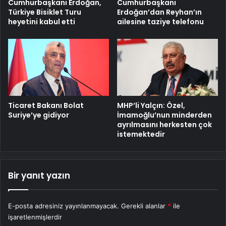
Cumhurbaşkanı Erdoğan,
Cumhurbaşkanı
Türkiye Bisiklet Turu
Erdoğan’dan Reyhan’ın
heyetini kabul etti
ailesine taziye telefonu
MHP’li Yalçın: Özel,
Ticaret Bakanı Bolat
İmamoğlu’nun minderden
Suriye’ye gidiyor
ayrılmasını herkesten çok
istemektedir
Bir yanıt yazın
E-posta adresiniz yayınlanmayacak.
Gerekli alanlar
*
ile
işaretlenmişlerdir