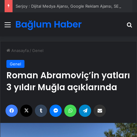
Serjoy : Dijital Medya Ajansı, Google Reklam Ajansı, SEO Ajansı ve Web Tasarım Ajansı
Bağlum Haber
Menü
A
Anasayfa
/
Genel
Genel
Roman Abramoviç’in yatları
3 yıldır Muğla açıklarında
Facebook
X
Tumblr
Messenger
WhatsApp
Telegram
Email'den paylaş