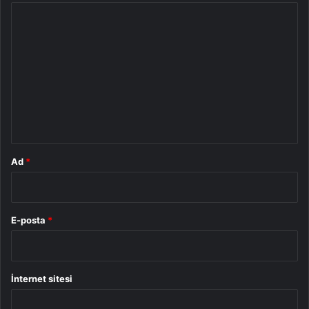
Y
o
r
u
m
*
Ad
*
E-posta
*
İnternet sitesi