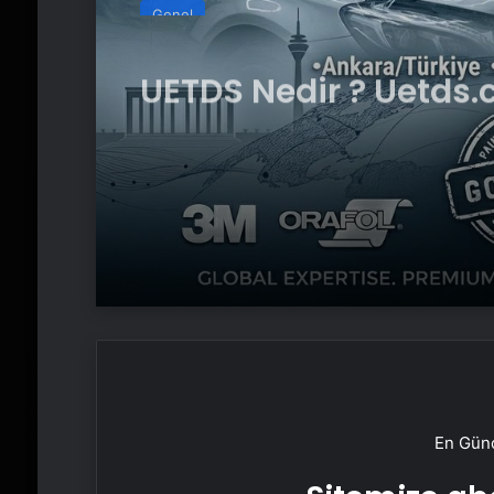
Genel
UETDS Nedir ? Uetds.
Akıllı Dijital Taşımacı
Yazılımı
En Günc