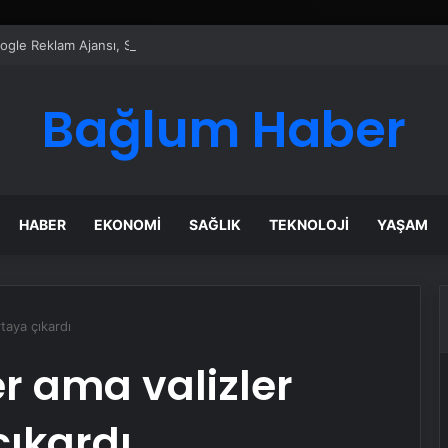
Google Reklam Ajansı, SEO Ajansı ve Web Tasarım Ajansı
Bağlum Haber
HABER
EKONOMI
SAĞLIK
TEKNOLOJI
YAŞAM
rtaya çıkardı
ler ama valizler
çıkardı