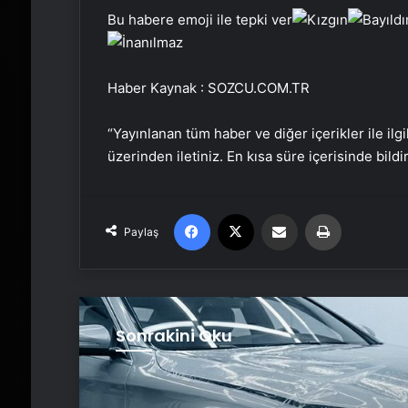
Bu habere emoji ile tepki ver
Haber Kaynak : SOZCU.COM.TR
“Yayınlanan tüm haber ve diğer içerikler ile ilgil
üzerinden iletiniz. En kısa süre içerisinde bildi
Facebook
X
Email'den paylaş
Yaz
Paylaş
Sonrakini Oku