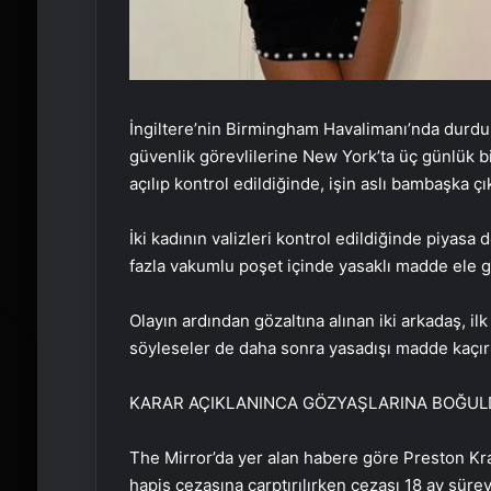
İngiltere’nin Birmingham Havalimanı’nda durdur
güvenlik görevlilerine New York’ta üç günlük bir
açılıp kontrol edildiğinde, işin aslı bambaşka çı
İki kadının valizleri kontrol edildiğinde piyasa 
fazla vakumlu poşet içinde yasaklı madde ele ge
Olayın ardından gözaltına alınan iki arkadaş, il
söyleseler de daha sonra yasadışı madde kaçır
KARAR AÇIKLANINCA GÖZYAŞLARINA BOĞU
The Mirror’da yer alan habere göre Preston Kr
hapis cezasına çarptırılırken cezası 18 ay sürey