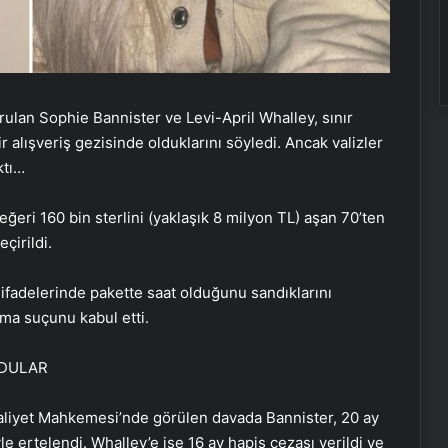
ulan Sophie Bannister ve Levi-April Whalley, sınır
 alışveriş gezisinde olduklarını söyledi. Ancak valizler
ktı…
değeri 160 bin sterlini (yaklaşık 8 milyon TL) aşan 70’ten
çirildi.
k ifadelerinde pakette saat olduğunu sandıklarını
ma suçunu kabul etti.
LDULAR
aliyet Mahkemesi’nde görülen davada Bannister, 20 ay
le ertelendi. Whalley’e ise 16 ay hapis cezası verildi ve