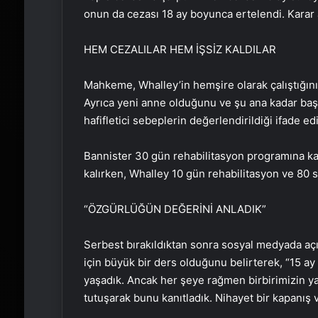
onun da cezası 18 ay boyunca ertelendi. Karar 
HEM CEZALILAR HEM İŞSİZ KALDILAR
Mahkeme, Whalley’in hemşire olarak çalıştığını v
Ayrıca yeni anne olduğunu ve şu ana kadar baş
hafifletici sebeplerin değerlendirildiği ifade edi
Bannister 30 gün rehabilitasyon programına k
kalırken, Whalley 10 gün rehabilitasyon ve 80 s
“ÖZGÜRLÜĞÜN DEĞERİNİ ANLADIK”
Serbest bırakıldıktan sonra sosyal medyada açı
için büyük bir ders olduğunu belirterek, “15 a
yaşadık. Ancak her şeye rağmen birbirimizin y
tutuşarak bunu kanıtladık. Nihayet bir kapanış v