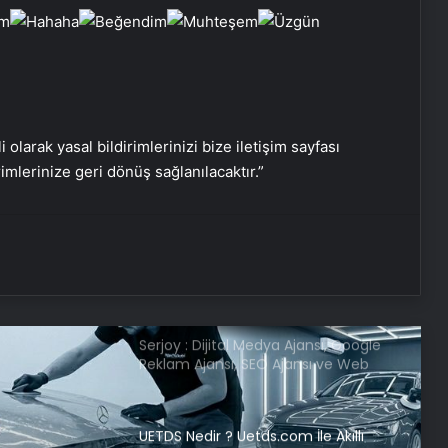
anlamlı brunch
İstanbul Modern Sinema’da müzik
yolculuğu
i olarak yasal bildirimlerinizi bize iletişim sayfası
Engelsiz Filmler Festivali’nin odağı 21.
rimlerinize geri dönüş sağlanılacaktır.”
yüzyıl
Nişantaşı Üniversitesi’nden 2026 YKS
Adaylarına Çifte Güvence: Sabit
Ücret ve Kesintisiz Burs
Serjoy : Dijital Medya Ajansı, Google
Reklam Ajansı, SEO Ajansı ve Web
Tasarım Ajansı
UETDS Nedir ? Uetds.com İle Akıllı