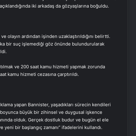
açıklandığında iki arkadaş da gözyaşlarına boğuldu.
e olayın ardından işinden uzaklaştırıldığını belirtti.
ka bir suç işlemediği göz önünde bulundurularak
ldi.
atılmak ve 200 saat kamu hizmeti yapmak zorunda
aat kamu hizmeti cezasına çarptırıldı.
Datahost İle Güvenilir Sunucu
Hizmetleri
klama yapan Bannister, yaşadıkları sürecin kendileri
Evlilik Okulu Programı Tamamlandı
y boyunca büyük bir zihinsel ve duygusal işkence
anında olduk. Gerçek dostluk budur ve bugün el ele
e yeni bir başlangıç zamanı” ifadelerini kullandı.
Türkadvak’tan Fuat Paşa Yalısı’nda