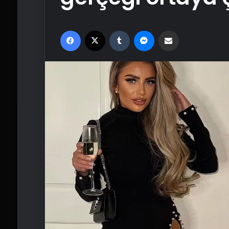
Facebook
X
Tumblr
Messenger
Email'den paylaş