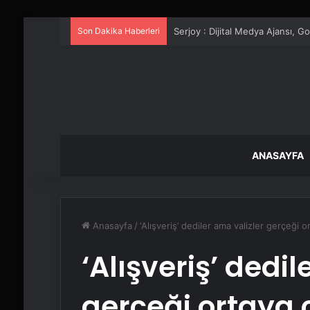
Son Dakika Haberleri
Serjoy : Dijital Medya Ajansı, 
ANASAYFA
Anasayfa
/
‘Alışveriş’ dediler ama valizler gerçeği o
‘Alışveriş’ dedi
gerçeği ortaya 