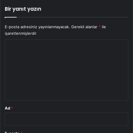
Bir yanıt yazın
E-posta adresiniz yayınlanmayacak.
Gerekli alanlar
*
ile
işaretlenmişlerdir
Y
o
r
u
m
*
Ad
*