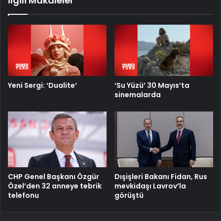
İlgili Makaleler
Yeni Sergi: ‘Dualite’
‘Su Yüzü’ 30 Mayıs’ta
sinemalarda
CHP Genel Başkanı Özgür
Dışişleri Bakanı Fidan, Rus
Özel’den 32 anneye tebrik
mevkidaşı Lavrov’la
telefonu
görüştü