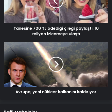
çileği
paylaştı:
10
milyon
izlenmeye
Tanesine 700 TL ödediği çileği paylaştı: 10
ulaştı
milyon izlenmeye ulaştı
Avrupa,
yeni
nükleer
kalkanını
kaldırıyor
Avrupa, yeni nükleer kalkanını kaldırıyor