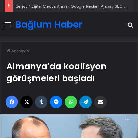
Serjoy : Dijital Medya Ajansı, Google Reklam Ajansı, SEO Ajansı ve Web Tasarım Ajansı
Bağlum Haber
Menü
A
Anasayfa
Almanya’da koalisyon
görüşmeleri başladı
Facebook
X
Tumblr
Messenger
WhatsApp
Telegram
Email'den paylaş