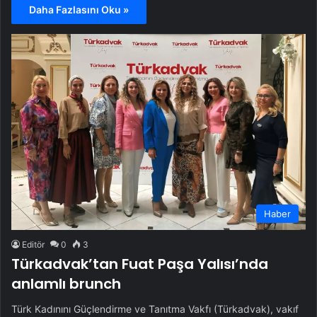
Daha Fazlasını Oku »
Haber
Editör
0
3
Türkadvak’tan Fuat Paşa Yalısı’nda
anlamlı brunch
Türk Kadınını Güçlendirme ve Tanıtma Vakfı (Türkadvak), vakıf