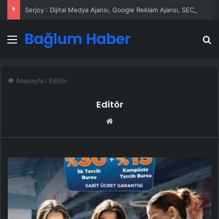
Serjoy : Dijital Medya Ajansı, Google Reklam Ajansı, SEO Ajansı ve Web Tasarım Ajansı
Bağlum Haber
Menü
A
Anasayfa
/
Editör
Editör
Web
sitesi