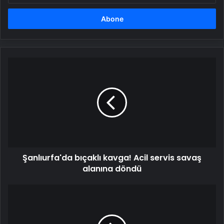
adresinizi
girin
Şanlıurfa'da
bıçaklı
kavga!
Acil
servis
savaş
alanına
döndü
Şanlıurfa'da bıçaklı kavga! Acil servis savaş
alanına döndü
Fahir
Atakoğlu
Belgeseli
tanıtıldı