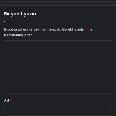
Bir yanıt yazın
E-posta adresiniz yayınlanmayacak.
Gerekli alanlar
*
ile
işaretlenmişlerdir
Y
o
r
u
m
*
Ad
*