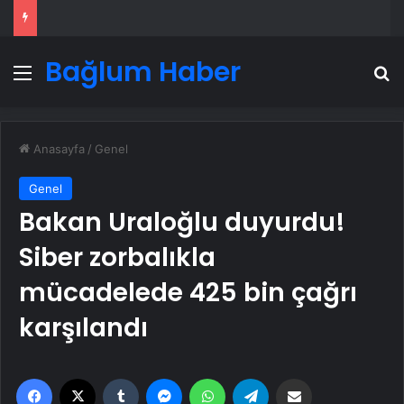
Bağlum Haber
Menü
A
Anasayfa
/
Genel
Genel
Bakan Uraloğlu duyurdu!
Siber zorbalıkla
mücadelede 425 bin çağrı
karşılandı
Facebook
X
Tumblr
Messenger
WhatsApp
Telegram
Email'den paylaş