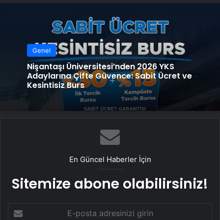
Genel
Nişantaşı Üniversitesi’nden 2026 YKS
Adaylarına Çifte Güvence: Sabit Ücret ve
Kesintisiz Burs
En Güncel Haberler İçin
Sitemize abone olabilirsiniz!
E-
posta