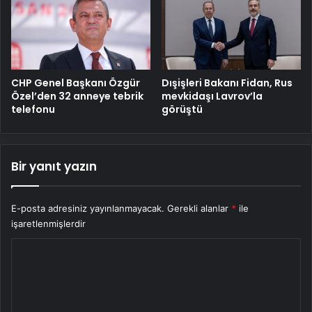
CHP Genel Başkanı Özgür
Dışişleri Bakanı Fidan, Rus
Özel’den 32 anneye tebrik
mevkidaşı Lavrov’la
telefonu
görüştü
Bir yanıt yazın
E-posta adresiniz yayınlanmayacak.
Gerekli alanlar
*
ile
işaretlenmişlerdir
Y
o
r
u