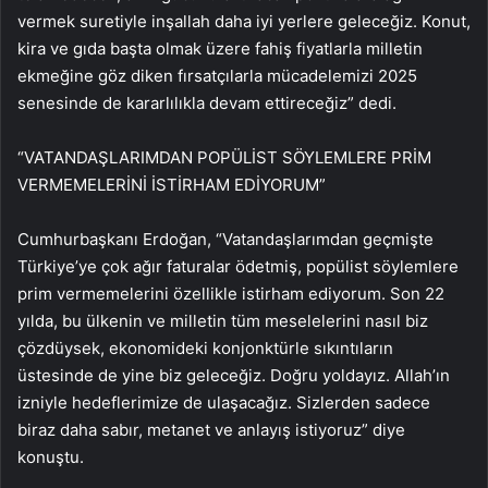
vermek suretiyle inşallah daha iyi yerlere geleceğiz. Konut,
kira ve gıda başta olmak üzere fahiş fiyatlarla milletin
ekmeğine göz diken fırsatçılarla mücadelemizi 2025
senesinde de kararlılıkla devam ettireceğiz” dedi.
“VATANDAŞLARIMDAN POPÜLİST SÖYLEMLERE PRİM
VERMEMELERİNİ İSTİRHAM EDİYORUM”
Cumhurbaşkanı Erdoğan, “Vatandaşlarımdan geçmişte
Türkiye’ye çok ağır faturalar ödetmiş, popülist söylemlere
prim vermemelerini özellikle istirham ediyorum. Son 22
yılda, bu ülkenin ve milletin tüm meselelerini nasıl biz
çözdüysek, ekonomideki konjonktürle sıkıntıların
üstesinde de yine biz geleceğiz. Doğru yoldayız. Allah’ın
izniyle hedeflerimize de ulaşacağız. Sizlerden sadece
biraz daha sabır, metanet ve anlayış istiyoruz” diye
konuştu.