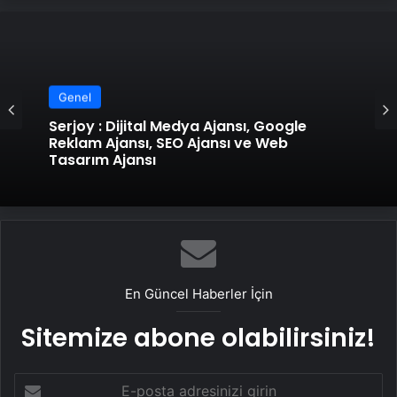
Genel
Genel
UETDS Nedir ? Uetds.com İle Akıllı Dijital
Taşımacılık Yazılımı
Serjoy : Dijital Medya Ajansı, Google
Reklam Ajansı, SEO Ajansı ve Web
Tasarım Ajansı
En Güncel Haberler İçin
Sitemize abone olabilirsiniz!
E-