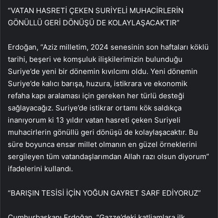
“VATAN HASRETİ ÇEKEN SURİYELİ MUHACİRLERİN
GÖNÜLLÜ GERİ DÖNÜŞÜ DE KOLAYLAŞACAKTIR”
Erdoğan, “Aziz milletim, 2024 senesinin son haftaları köklü
tarihi, beşeri ve komşuluk ilişkilerimizin bulunduğu
Suriye’de yeni bir dönemin kıvılcımı oldu. Yeni dönemin
Suriye’de kalıcı barışa, huzura, istikrara ve ekonomik
refaha kapı aralaması için gereken her türlü desteği
sağlayacağız. Suriye’de istikrar ortamı kök saldıkça
inanıyorum ki 13 yıldır vatan hasreti çeken Suriyeli
muhacirlerin gönüllü geri dönüşü de kolaylaşacaktır. Bu
süre boyunca ensar millet olmanın en güzel örneklerini
sergileyen tüm vatandaşlarımdan Allah razı olsun diyorum”
ifadelerini kullandı.
“BARIŞIN TESİSİ İÇİN YOĞUN GAYRET SARF EDİYORUZ”
Cumhurbaşkanı Erdoğan, “Gazze’deki katliamlara ilk