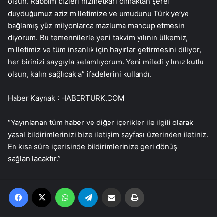
olsun. Rabbim bizleri hizmetkarı olmaktan şeref
duyduğumuz aziz milletimize ve umudunu Türkiye’ye
bağlamış yüz milyonlarca mazluma mahcup etmesin
diyorum. Bu temennilerle yeni takvim yılının ülkemiz,
milletimiz ve tüm insanlık için hayırlar getirmesini diliyor,
her birinizi saygıyla selamlıyorum. Yeni miladi yılınız kutlu
olsun, kalın sağlıcakla” ifadelerini kullandı.
Haber Kaynak : HABERTURK.COM
“Yayınlanan tüm haber ve diğer içerikler ile ilgili olarak
yasal bildirimlerinizi bize iletişim sayfası üzerinden iletiniz.
En kısa süre içerisinde bildirimlerinize geri dönüş
sağlanılacaktır.”
Facebook
X
WhatsApp
Telegram
Email'den paylaş
Yaz