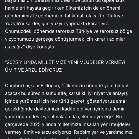
başlamasıdır. Sınırlarımız ötesinde bütün bu diplomatik
hamleleri hayata geçirirken ülkemiz için de en önemli
gündemimiz iç cephemizin tahkimatı olacaktır. Türkiye
Yüzyılı’nı kardeşliğin yüzyılı yapmakta kararlıyız.
Önümüzdeki dönemde terörsüz Türkiye ve terörsüz bölge
vizyonumuzu gerçeğe dönüştürmek için kararlı adımlar
atacağız” diye konuştu.
“2025 YILINDA MİLLETİMİZE YENİ MÜJDELER VERMEYİ
ÜMİT VE ARZU EDİYORUZ”
Cumhurbaşkanı Erdoğan, “Ülkemizin önünde yeni bir yol
açacak bu sürecin suhuletle, karşılıklı iyi niyet ve anlayış
içinde yürümesi için her türlü gayreti gösteriyoruz ama
gerektiğinde devletimizin kadife eldiven içindeki demir
yumruğunu devreye almaktan da çekinmeyeceğiz. Bu
çerçevede 2025 yılında milletimize inşallah yeni müjdeler
vermeyi ümit ve arzu ediyoruz. Rabbim yar ve yardımcımız