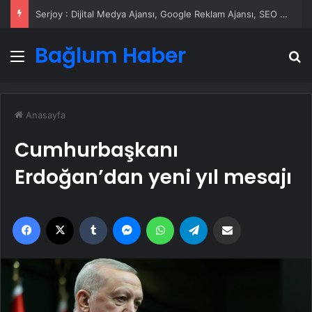
Serjoy : Dijital Medya Ajansı, Google Reklam Ajansı, SEO Ajansı ve Web Tasarım Ajansı
Bağlum Haber
Menü
A
Anasayfa
Cumhurbaşkanı
Erdoğan’dan yeni yıl mesajı
Facebook
X
Tumblr
Messenger
WhatsApp
Telegram
Email'den paylaş