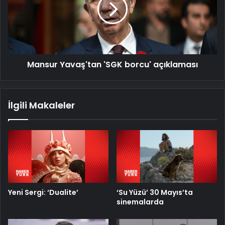
borcu'
açıklaması
Mansur Yavaş'tan 'SGK borcu' açıklaması
İlgili Makaleler
Yeni Sergi: ‘Dualite’
‘Su Yüzü’ 30 Mayıs’ta
sinemalarda