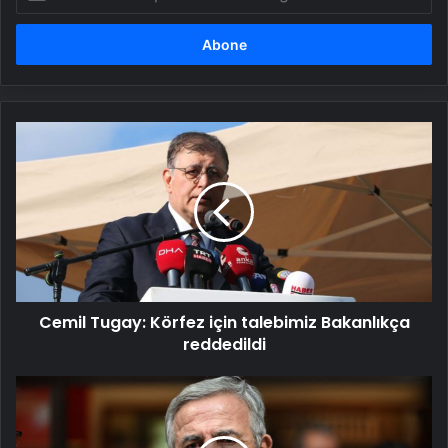
posta
adresinizi
girin
Cemil
Tugay:
Körfez
için
talebimiz
Bakanlıkça
reddedildi
Cemil Tugay: Körfez için talebimiz Bakanlıkça
reddedildi
Mansur
Yavaş'tan
'SGK