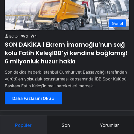
Genel
Editör
0
1
SON DAKİKA | Ekrem İmamoğlu’nun sağ
kolu Fatih KeleşİBB’yi kendine bağlamış!
6 milyonluk huzur hakkı
Son dakika haberi: İstanbul Cumhuriyet Başsavcılığı tarafından
yürütülen yolsuzluk soruşturması kapsamında İBB Spor Kulübü
Başkanı Fatih Keleş’in mali hareketleri mercek…
Daha Fazlasını Oku »
Popüler
Son
Yorumlar