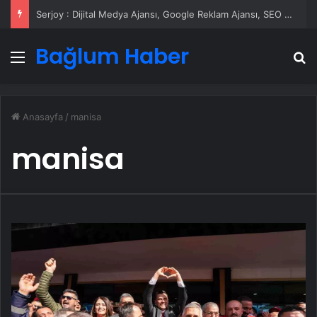
Serjoy : Dijital Medya Ajansı, Google Reklam Ajansı, SEO Ajansı ve Web Tasarım Ajansı
Bağlum Haber
Menü
A
Anasayfa
/
manisa
manisa