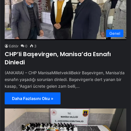
Genel
Editör
0
3
CHP’li Başevirgen, Manisa’da Esnafı
Dinledi
(ANKARA) – CHP ManisaMilletvekiliBekir Başevirgen, Manisa’da
esnafın yaşadığı sorunları dinledi. Başevirgen’e dert yanan bir
kasap, “Asgari ücrete gelen zam belli,…
Daha Fazlasını Oku »