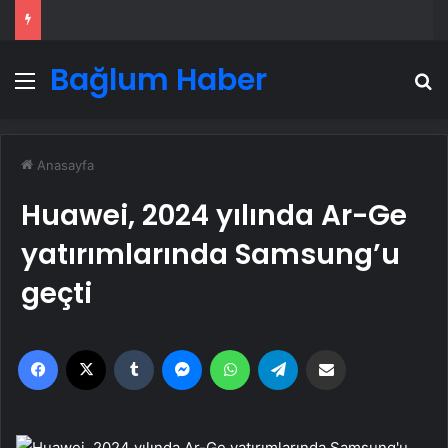
Bağlum Haber
Menü
A
Anasayfa
Huawei, 2024 yılında Ar-Ge
yatırımlarında Samsung’u
geçti
Facebook
X
Tumblr
Messenger
WhatsApp
Telegram
Email'den paylaş