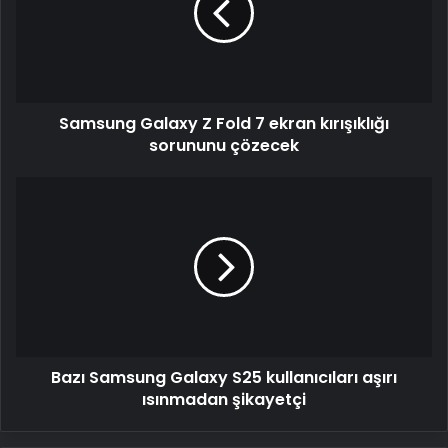
7
ekran
kırışıklığı
sorununu
çözecek
Samsung Galaxy Z Fold 7 ekran kırışıklığı
sorununu çözecek
Bazı
Samsung
Galaxy
S25
kullanıcıları
aşırı
ısınmadan
şikayetçi
Bazı Samsung Galaxy S25 kullanıcıları aşırı
ısınmadan şikayetçi