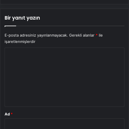
Bir yanıt yazın
E-posta adresiniz yayınlanmayacak.
Gerekli alanlar
*
ile
işaretlenmişlerdir
Y
o
r
u
m
*
Ad
*