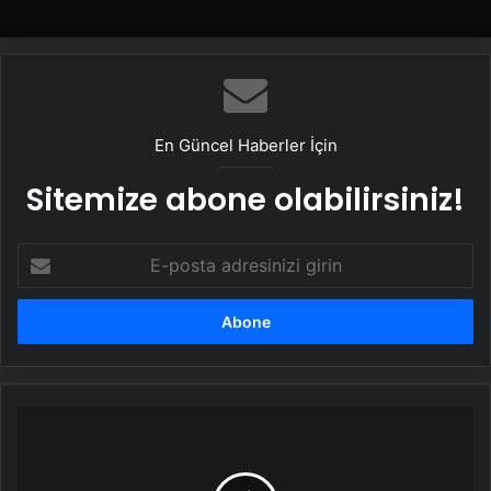
En Güncel Haberler İçin
Sitemize abone olabilirsiniz!
E-
posta
adresinizi
girin
Samsung
Galaxy
Z
Fold