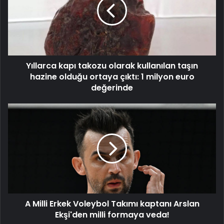
olarak
kullanılan
taşın
hazine
olduğu
ortaya
Yıllarca kapı takozu olarak kullanılan taşın
çıktı:
1
hazine olduğu ortaya çıktı: 1 milyon euro
milyon
değerinde
euro
değerinde
A
Milli
Erkek
Voleybol
Takımı
kaptanı
Arslan
Ekşi'den
milli
A Milli Erkek Voleybol Takımı kaptanı Arslan
formaya
veda!
Ekşi'den milli formaya veda!