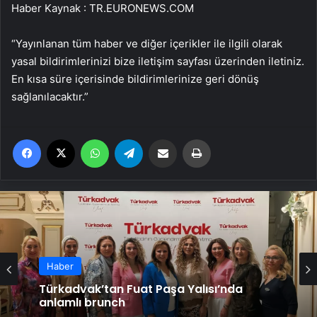
Haber Kaynak : TR.EURONEWS.COM
“Yayınlanan tüm haber ve diğer içerikler ile ilgili olarak
yasal bildirimlerinizi bize iletişim sayfası üzerinden iletiniz.
En kısa süre içerisinde bildirimlerinize geri dönüş
sağlanılacaktır.”
Facebook
X
WhatsApp
Telegram
Email'den paylaş
Yaz
Haber
Haber
Türkadvak’tan Fuat Paşa Yalısı’nda