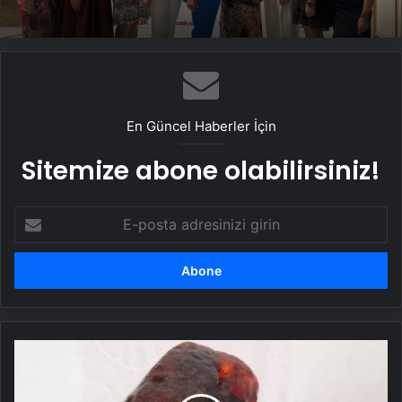
anlamlı brunch
Zeytine bilimsel koruma
En Güncel Haberler İçin
Sitemize abone olabilirsiniz!
E-
posta
adresinizi
girin
Yıllarca
kapı
takozu