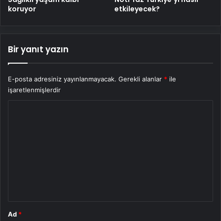
koruyor
etkileyecek?
Bir yanıt yazın
E-posta adresiniz yayınlanmayacak.
Gerekli alanlar
*
ile
işaretlenmişlerdir
Y
o
r
u
m
*
Ad
*