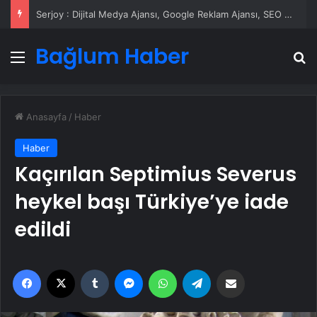
Serjoy : Dijital Medya Ajansı, Google Reklam Ajansı, SEO Ajansı ve Web Tasarım Ajansı
Bağlum Haber
Menü
A
Anasayfa
/
Haber
Haber
Kaçırılan Septimius Severus
heykel başı Türkiye’ye iade
edildi
Facebook
X
Tumblr
Messenger
WhatsApp
Telegram
Email'den paylaş