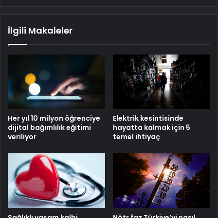
İlgili Makaleler
Her yıl 10 milyon öğrenciye
Elektrik kesintisinde
dijital bağımlılık eğitimi
hayatta kalmak için 5
veriliyor
temel ihtiyaç
Sağlıklı yaşam kalbi
Nötr faz Türkiye’yi nasıl