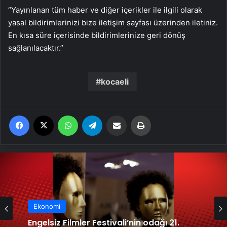
“Yayınlanan tüm haber ve diğer içerikler ile ilgili olarak
yasal bildirimlerinizi bize iletişim sayfası üzerinden iletiniz.
En kısa süre içerisinde bildirimlerinize geri dönüş
sağlanılacaktır.”
kocaeli
Facebook
X
WhatsApp
Telegram
Email'den paylaş
Yaz
Ekonomi
Engelsiz Filmler Festivali’nin odağı 21.