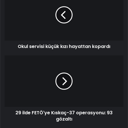
küçük
kızı
hayattan
kopardı
Okul servisi küçük kızı hayattan kopardı
29
ilde
FETÖ'ye
Kıskaç-37
operasyonu:
93
gözaltı
29 ilde FETÖ'ye Kıskaç-37 operasyonu: 93
gözaltı