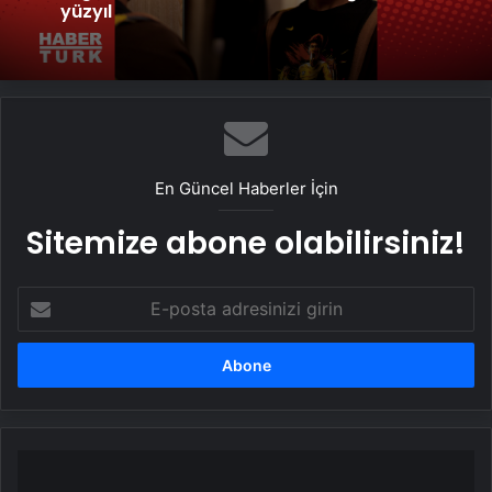
yüzyıl
En Güncel Haberler İçin
Sitemize abone olabilirsiniz!
E-
posta
adresinizi
girin
Okul
servisi