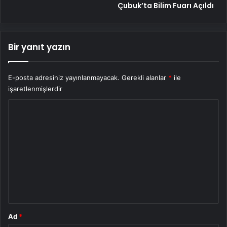
Çubuk’ta Bilim Fuarı Açıldı
Bir yanıt yazın
E-posta adresiniz yayınlanmayacak.
Gerekli alanlar
*
ile
işaretlenmişlerdir
Y
o
r
u
m
*
Ad
*