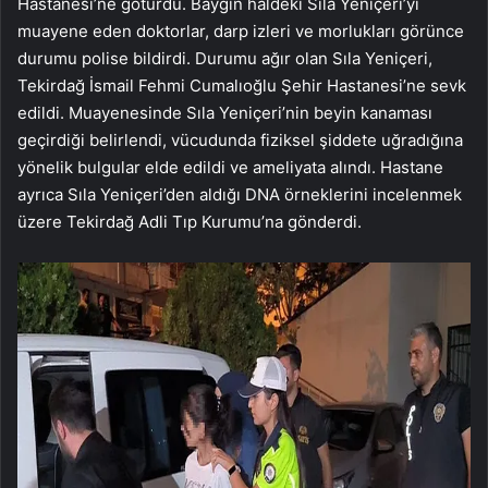
Hastanesi’ne götürdü. Baygın haldeki Sıla Yeniçeri’yi
muayene eden doktorlar, darp izleri ve morlukları görünce
durumu polise bildirdi. Durumu ağır olan Sıla Yeniçeri,
Tekirdağ İsmail Fehmi Cumalıoğlu Şehir Hastanesi’ne sevk
edildi. Muayenesinde Sıla Yeniçeri’nin beyin kanaması
geçirdiği belirlendi, vücudunda fiziksel şiddete uğradığına
yönelik bulgular elde edildi ve ameliyata alındı. Hastane
ayrıca Sıla Yeniçeri’den aldığı DNA örneklerini incelenmek
üzere Tekirdağ Adli Tıp Kurumu’na gönderdi.