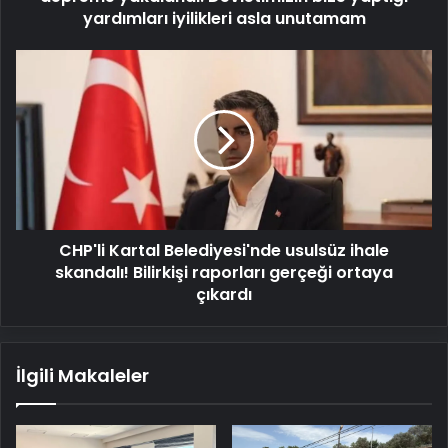
asla
yardımları iyilikleri asla unutamam
unutamam
CHP'li
Kartal
Belediyesi'nde
usulsüz
ihale
skandalı!
Bilirkişi
raporları
gerçeği
CHP'li Kartal Belediyesi'nde usulsüz ihale
ortaya
çıkardı
skandalı! Bilirkişi raporları gerçeği ortaya
çıkardı
İlgili Makaleler