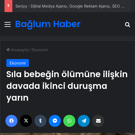
Serjoy : Dijital Medya Ajansı, Google Reklam Ajansı, SEO Ajansı ve Web Tasarım Ajansı
Bağlum Haber
Menü
A
Anasayfa
/
Ekonomi
Ekonomi
Sıla bebeğin ölümüne ilişkin
davada ikinci duruşma
yarın
Facebook
X
Tumblr
Messenger
WhatsApp
Telegram
Email'den paylaş