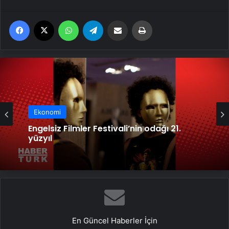
Facebook
X
WhatsApp
Telegram
Email'den paylaş
Yaz
Ekonomi
Ekonomi
Yeni Sergi: ‘Dualite’
Engelsiz Filmler Festivali’nin odağı 21.
yüzyıl
En Güncel Haberler İçin