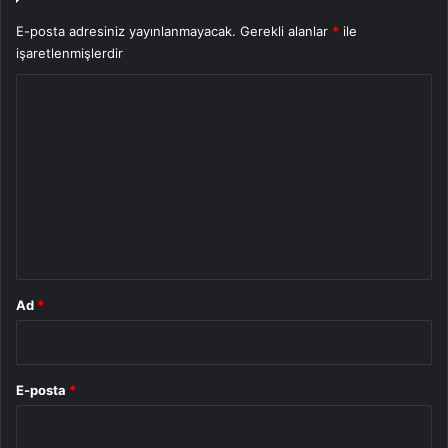
E-posta adresiniz yayınlanmayacak.
Gerekli alanlar
*
ile
işaretlenmişlerdir
Y
o
r
u
m
*
Ad
*
E-posta
*