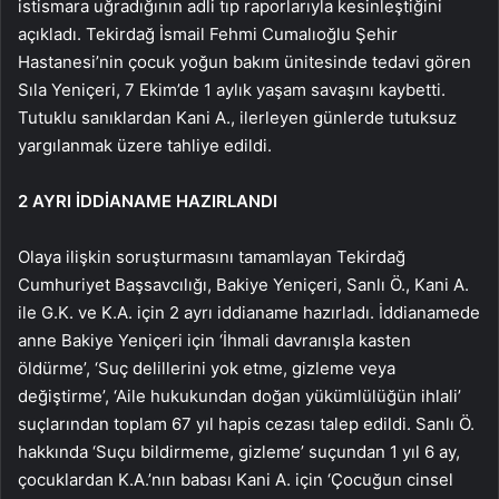
istismara uğradığının adli tıp raporlarıyla kesinleştiğini
açıkladı. Tekirdağ İsmail Fehmi Cumalıoğlu Şehir
Hastanesi’nin çocuk yoğun bakım ünitesinde tedavi gören
Sıla Yeniçeri, 7 Ekim’de 1 aylık yaşam savaşını kaybetti.
Tutuklu sanıklardan Kani A., ilerleyen günlerde tutuksuz
yargılanmak üzere tahliye edildi.
2 AYRI İDDİANAME HAZIRLANDI
Olaya ilişkin soruşturmasını tamamlayan Tekirdağ
Cumhuriyet Başsavcılığı, Bakiye Yeniçeri, Sanlı Ö., Kani A.
ile G.K. ve K.A. için 2 ayrı iddianame hazırladı. İddianamede
anne Bakiye Yeniçeri için ‘İhmali davranışla kasten
öldürme’, ‘Suç delillerini yok etme, gizleme veya
değiştirme’, ‘Aile hukukundan doğan yükümlülüğün ihlali’
suçlarından toplam 67 yıl hapis cezası talep edildi. Sanlı Ö.
hakkında ‘Suçu bildirmeme, gizleme’ suçundan 1 yıl 6 ay,
çocuklardan K.A.’nın babası Kani A. için ‘Çocuğun cinsel