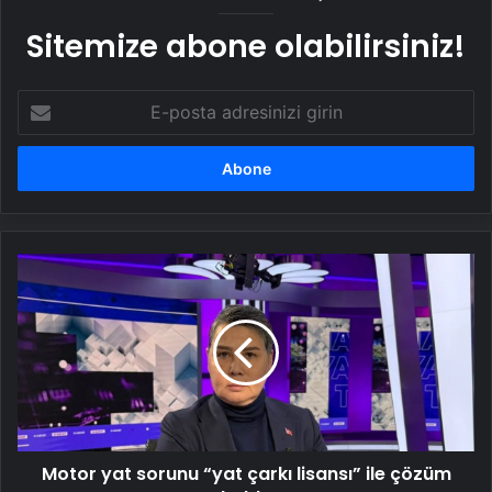
Sitemize abone olabilirsiniz!
E-
posta
adresinizi
girin
Motor
yat
sorunu
“yat
çarkı
lisansı”
ile
çözüm
buldu
Motor yat sorunu “yat çarkı lisansı” ile çözüm