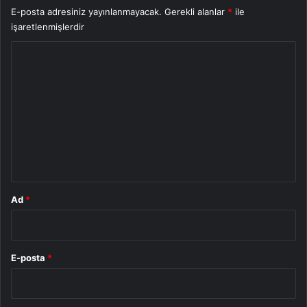
E-posta adresiniz yayınlanmayacak.
Gerekli alanlar
*
ile
işaretlenmişlerdir
Y
o
r
u
m
*
Ad
*
E-posta
*