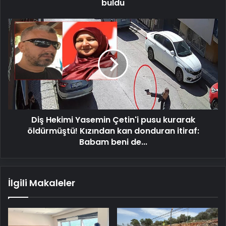
buldu
Diş
Hekimi
Yasemin
Çetin'i
pusu
kurarak
öldürmüştü!
Kızından
kan
Diş Hekimi Yasemin Çetin'i pusu kurarak
donduran
itiraf:
öldürmüştü! Kızından kan donduran itiraf:
Babam
Babam beni de...
beni
de...
İlgili Makaleler