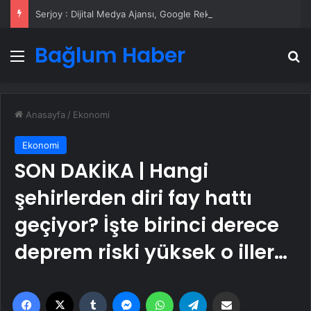
Serjoy : Dijital Medya Ajansı, Google Reklam Ajansı, SEO Ajansı ve Web Tasarım Ajansı
Bağlum Haber
Menü
A
Anasayfa
/
Ekonomi
Ekonomi
SON DAKİKA | Hangi
şehirlerden diri fay hattı
geçiyor? İşte birinci derece
deprem riski yüksek o iller…
Facebook
X
Tumblr
Messenger
WhatsApp
Telegram
Email'den paylaş