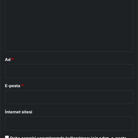
o
r
u
m
*
Ad
*
E-posta
*
İnternet sitesi