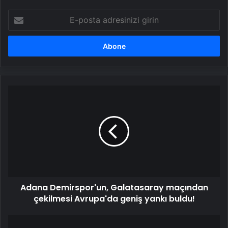
E-
posta
adresinizi
girin
Adana
Demirspor'un,
Galatasaray
maçından
çekilmesi
Avrupa'da
geniş
yankı
buldu!
Adana Demirspor'un, Galatasaray maçından
çekilmesi Avrupa'da geniş yankı buldu!
Google