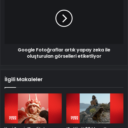
Fotoğraflar
artık
yapay
zeka
ile
oluşturulan
görselleri
etiketliyor
Google Fotoğraflar artık yapay zeka ile
oluşturulan görselleri etiketliyor
İlgili Makaleler