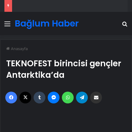
Bağlum Haber
Menü
A
Anasayfa
TEKNOFEST birincisi gençler
Antarktika’da
Facebook
X
Tumblr
Messenger
WhatsApp
Telegram
Email'den paylaş