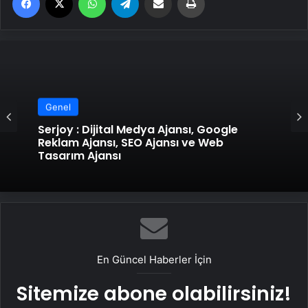
Genel
Serjoy : Dijital Medya Ajansı, Google
Genel
Reklam Ajansı, SEO Ajansı ve Web
Tasarım Ajansı
UETDS Nedir ? Uetds.com İle Akıllı Dijital
Taşımacılık Yazılımı
En Güncel Haberler İçin
Sitemize abone olabilirsiniz!