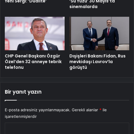
Yeni Sergi: ‘Dualite’
‘Su Yüzü’ 30 Mayıs’ta
sinemalarda
CHP Genel Başkanı Özgür
Dışişleri Bakanı Fidan, Rus
Özel’den 32 anneye tebrik
mevkidaşı Lavrov’la
telefonu
görüştü
Bir yanıt yazın
E-posta adresiniz yayınlanmayacak.
Gerekli alanlar
*
ile
işaretlenmişlerdir
Y