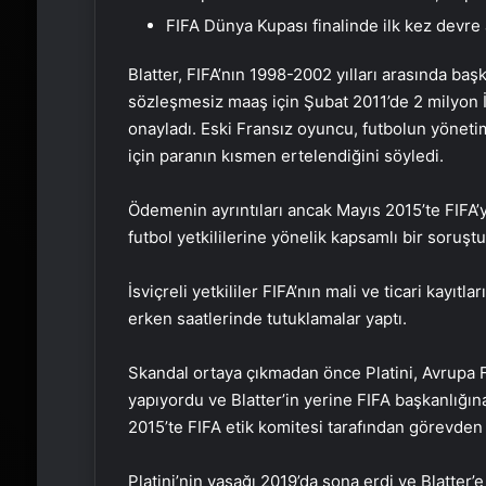
FIFA Dünya Kupası finalinde ilk kez devre 
Blatter, FIFA’nın 1998-2002 yılları arasında baş
sözleşmesiz maaş için Şubat 2011’de 2 milyon 
onayladı. Eski Fransız oyuncu, futbolun yöne
için paranın kısmen ertelendiğini söyledi.
Ödemenin ayrıntıları ancak Mayıs 2015’te FIFA’y
futbol yetkililerine yönelik kapsamlı bir soruşt
İsviçreli yetkililer FIFA’nın mali ve ticari kayı
erken saatlerinde tutuklamalar yaptı.
Skandal ortaya çıkmadan önce Platini, Avrupa Fu
yapıyordu ve Blatter’in yerine FIFA başkanlığına
2015’te FIFA etik komitesi tarafından görevden 
Platini’nin yasağı 2019’da sona erdi ve Blatter