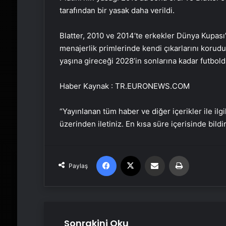
tarafından bir yasak daha verildi.
Blatter, 2010 ve 2014’te erkekler Dünya Kupası’
menajerlik primlerinde kendi çıkarlarını korudu
yaşına gireceği 2028’in sonlarına kadar futbold
Haber Kaynak : TR.EURONEWS.COM
“Yayınlanan tüm haber ve diğer içerikler ile ilgil
üzerinden iletiniz. En kısa süre içerisinde bildi
Facebook
X
Email'den paylaş
Yaz
Paylaş
Sonrakini Oku