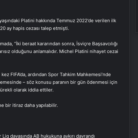
9 yaşındaki Platini hakkında Temmuz 2022’de verilen ilk
 20 ay hapis cezası talep etmişti.
amada, “İki beraat kararından sonra, İsviçre Başsavcılığı
rısız olduğunu anlamalıdır. Michel Platini nihayet cezai
 iki kez FIFA’da, ardından Spor Tahkim Mahkemesi’nde
hkemesinde – söz konusu paranın bir gün ödenmesi için
rekli olarak iddia ettiler.
bir itiraz daha yapılabilir.
r Lig davasında AB hukukuna aykırı davrandı