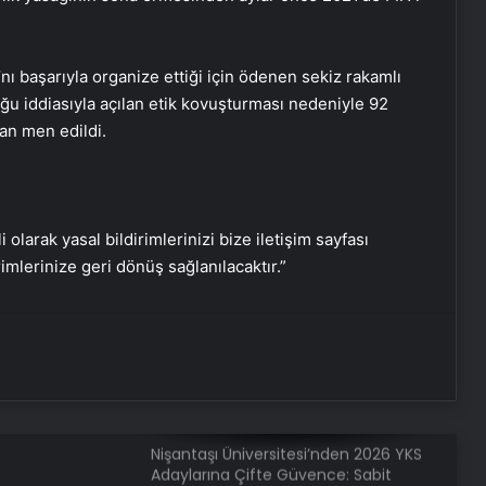
Türkadvak’tan Fuat Paşa Yalısı’nda
nı başarıyla organize ettiği için ödenen sekiz rakamlı
anlamlı brunch
ğu iddiasıyla açılan etik kovuşturması nedeniyle 92
an men edildi.
İstanbul Modern Sinema’da müzik
yolculuğu
i olarak yasal bildirimlerinizi bize iletişim sayfası
Engelsiz Filmler Festivali’nin odağı 21.
rimlerinize geri dönüş sağlanılacaktır.”
yüzyıl
Nişantaşı Üniversitesi’nden 2026 YKS
Adaylarına Çifte Güvence: Sabit
Ücret ve Kesintisiz Burs
Serjoy : Dijital Medya Ajansı, Google
Reklam Ajansı, SEO Ajansı ve Web