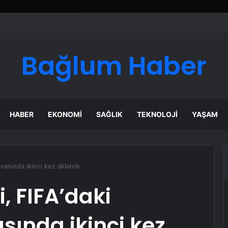
Google Reklam Ajansı, SEO Ajansı ve Web Tasarım Ajansı
Bağlum Haber
HABER
EKONOMI
SAĞLIK
TEKNOLOJI
YAŞAM
davasında ikinci kez aklandı
i, FIFA’daki
sında ikinci kez