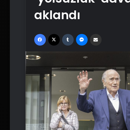
aklandı
Facebook
X
Tumblr
Messenger
Email'den paylaş