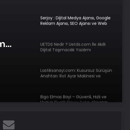
Tasarım Ajansı
UETDS Nedir ? Uetds.com İle Akıllı
Dijital Taşımacılık Yazılımı
com İle
Lastiksanayi.com: Kusursuz Sürüşün
lık
Anahtarı: Rot Ayar Makinesi ve
Hassas Ölçüm Teknolojileri
Bigo Elmas Bayi – Güvenli, Hızlı ve
Uygun Fiyatlı Elmas Satın Almanın
am
Yeni Adresi
e Web
Datahost İle Güvenilir Sunucu
Hizmetleri
Evlilik Okulu Programı Tamamlandı