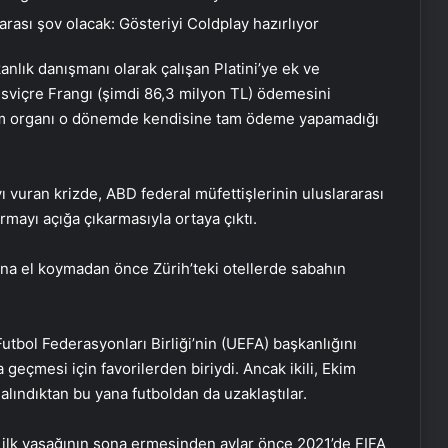
arası şov olacak: Gösteriyi Coldplay hazırlıyor
kanlık danışmanı olarak çalışan Platini’ye ek ve
İsviçre Frangı (şimdi 86,3 milyon TL) ödemesini
tim organı o dönemde kendisine tam ödeme yapamadığı
ı vuran krizde, ABD federal müfettişlerinin uluslararası
urmayı açığa çıkarmasıyla ortaya çıktı.
tlarına el koymadan önce Zürih’teki otellerde sabahın
Datahost İle Güvenilir Sunucu
tbol Federasyonları Birliği’nin (UEFA) başkanlığını
Hizmetleri
 geçmesi için favorilerden biriydi. Ancak ikili, Ekim
alındıktan bu yana futboldan da uzaklaştılar.
Evlilik Okulu Programı Tamamlandı
’e ilk yasağının sona ermesinden aylar önce 2021’de FIFA