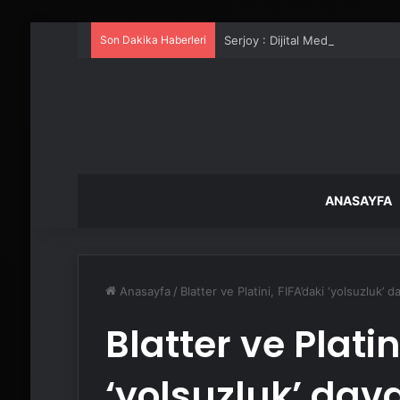
Son Dakika Haberleri
Serjoy : Dijital Medya Ajansı, 
ANASAYFA
Anasayfa
/
Blatter ve Platini, FIFA’daki ‘yolsuzluk’ 
Blatter ve Platin
‘yolsuzluk’ dava