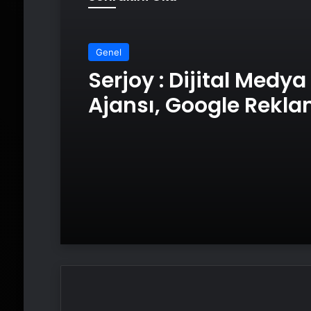
Genel
Genel
UETDS Nedir ? Uetds.
Akıllı Dijital Taşımacı
Yazılımı
Serjoy : Dijital Medya
Ajansı, Google Rekl
Ajansı, SEO Ajansı v
Tasarım Ajansı