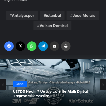
Antalyaspor
istanbul
Jose Morais
Volkan Demirel
Facebook
X
WhatsApp
Telegram
Email'den paylaş
Yaz
Genel
UETDS Nedir ? Uetds.com İle Akıllı Dijital
Taşımacılık Yazılımı