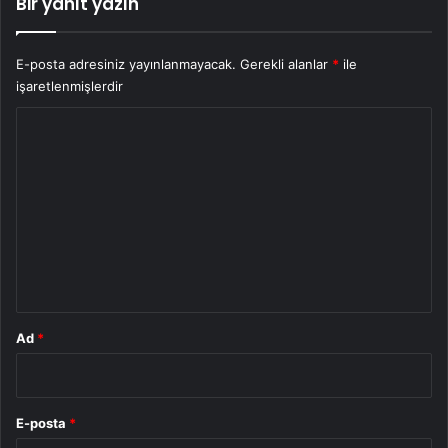
Bir yanıt yazın
E-posta adresiniz yayınlanmayacak.
Gerekli alanlar
*
ile
işaretlenmişlerdir
Y
o
r
u
m
*
Ad
*
E-posta
*