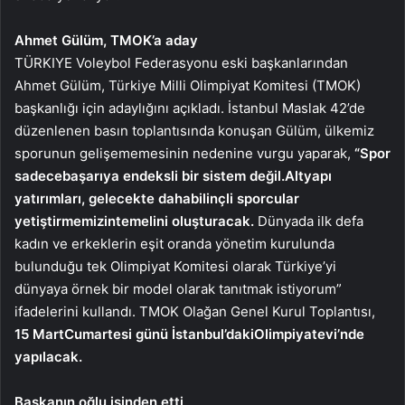
Ahmet Gülüm, TMOK’a aday
TÜRKIYE Voleybol Federasyonu eski başkanlarından
Ahmet Gülüm, Türkiye Milli Olimpiyat Komitesi (TMOK)
başkanlığı için adaylığını açıkladı. İstanbul Maslak 42’de
düzenlenen basın toplantısında konuşan Gülüm, ülkemiz
sporunun gelişememesinin nedenine vurgu yaparak,
“Spor
sadece
başarıya endeksli bir sistem değil.
Altyapı
yatırımları, gelecekte daha
bilinçli sporcular
yetiştirmemizin
temelini oluşturacak.
Dünyada ilk defa
kadın ve erkeklerin eşit oranda yönetim kurulunda
bulunduğu tek Olimpiyat Komitesi olarak Türkiye’yi
dünyaya örnek bir model olarak tanıtmak istiyorum”
ifadelerini kullandı. TMOK Olağan Genel Kurul Toplantısı,
15 Mart
Cumartesi günü İstanbul’daki
Olimpiyatevi’nde
yapılacak.
Başkanın oğlu işinden etti