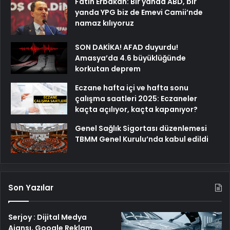
Fatih Erbakan: Bir yanda ABD, bir
yanda YPG biz de Emevi Camii’nde
namaz kılıyoruz
SON DAKİKA! AFAD duyurdu!
Amasya’da 4.6 büyüklüğünde
korkutan deprem
Eczane hafta içi ve hafta sonu
çalışma saatleri 2025: Eczaneler
kaçta açılıyor, kaçta kapanıyor?
Genel Sağlık Sigortası düzenlemesi
TBMM Genel Kurulu’nda kabul edildi
Son Yazılar
Serjoy : Dijital Medya
Ajansı, Google Reklam