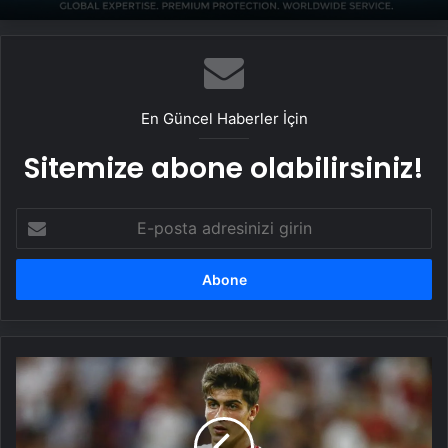
En Güncel Haberler İçin
Sitemize abone olabilirsiniz!
E-
posta
adresinizi
girin
Frankowski
yola
çıktı!