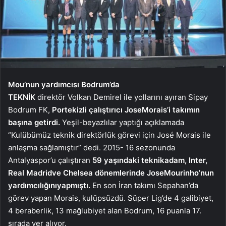
Mou’nun yardımcısı Bodrum’da
TEKNİK
direktör Volkan Demirel ile yollarını ayıran Sipay
Bodrum FK,
Portekizli çalıştırıcı Jose
Morais’i takımın
başına getirdi.
Yeşil-beyazlılar yaptığı açıklamada
“Kulübümüz teknik direktörlük görevi için José Morais ile
anlaşma sağlamıştır” dedi. 2015- 16 sezonunda
Antalyaspor’u çalıştıran
59 yaşındaki teknik
adam, Inter,
Real Madrid
ve Chelsea dönemlerinde Jose
Mourinho’nun
yardımcılığını
yapmıştı.
En son İran takımı Sepahan’da
görev yapan Morais, kulüpsüzdü. Süper Lig’de 4 galibiyet,
4 beraberlik, 13 mağlubiyet alan Bodrum, 16 puanla 17.
sırada yer alıyor.