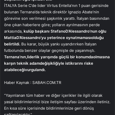
İTALYA Serie C’de lider Virtus Entella’nın 1 puan gerisinde
bulunan Ternana’da teknik direktör Ignazio Abate’nin
görevine son verilmesi şaşkınlık yarattı. İtalyan basınından
öne çıkan haberlere göre; yolların ayrılmasının perde
arkasında,
kulüp başkanı Stefano
D’Alessandro’nun oğlu
Mattia
D’Alessandro’yu yeterince oynatmaması
olduğu
belirtildi.
Bu karar, büyük yankı uyandırırken İtalyan
futbolunda benzer olaylar geçmişte de yaşanmıştı.
Ternana’nın,
liderlik yarışında güçlü bir konumda
olmasına
karşın teknik adam
değişikliğiyle istikrarını riske
atabileceği
vurgulandı.
Haber Kaynak : SABAH.COM.TR
“Yayınlanan tüm haber ve diğer içerikler ile ilgili olarak
yasal bildirimlerinizi bize iletişim sayfası üzerinden iletiniz.
En kısa süre içerisinde bildirimlerinize geri dönüş
sağlanılacaktır.”