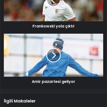
Frankowski yola çıktı!
Amir
pazartesi
geliyor
Amir pazartesi geliyor
İlgili Makaleler