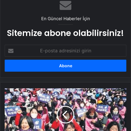
En Güncel Haberler İçin
Sitemize abone olabilirsiniz!
E-
posta
adresinizi
girin
Güney
Kore
ne
zaman
yok
olacak?