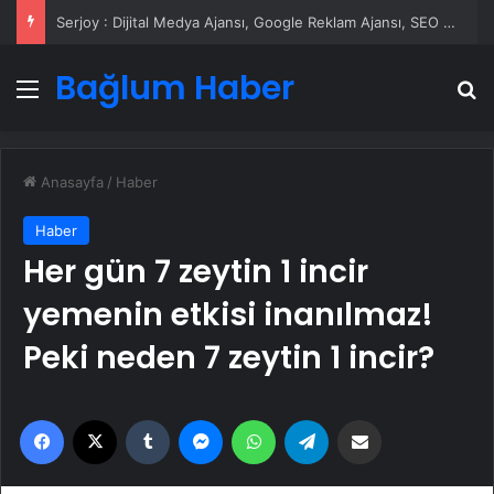
Serjoy : Dijital Medya Ajansı, Google Reklam Ajansı, SEO Ajansı ve Web Tasarım Ajansı
Bağlum Haber
Menü
A
Anasayfa
/
Haber
Haber
Her gün 7 zeytin 1 incir
yemenin etkisi inanılmaz!
Peki neden 7 zeytin 1 incir?
Facebook
X
Tumblr
Messenger
WhatsApp
Telegram
Email'den paylaş