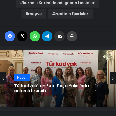
kuran-ı Kerim'de adı geçen besinler
meyve
zeytinin faydaları
Facebook
X
WhatsApp
Telegram
Email'den paylaş
Yaz
Haber
Haber
Türkadvak’tan Fuat Paşa Yalısı’nda
Zeytine bilimsel koruma
anlamlı brunch