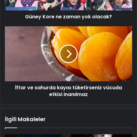
Güney Kore ne zaman yok olacak?
İftar
ve
sahurda
kayısı
tüketirseniz
vücuda
etkisi
inanılmaz
İftar ve sahurda kayısı tüketirseniz vücuda
etkisi inanılmaz
İlgili Makaleler