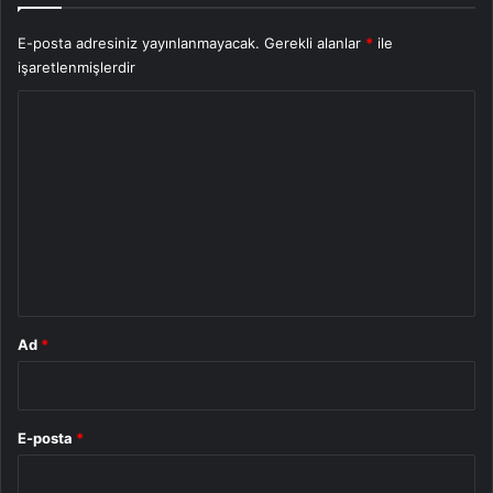
E-posta adresiniz yayınlanmayacak.
Gerekli alanlar
*
ile
işaretlenmişlerdir
Y
o
r
u
m
*
Ad
*
E-posta
*