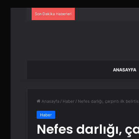
Son Dakika Haberleri
ANASAYFA
Anasayfa
/
Haber
/
Nefes darlığı, çarpıntı ilk belirt
Haber
Nefes darlığı, çar