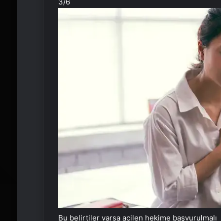
3
/6
Bu belirtiler varsa acilen hekime başvurulmalı