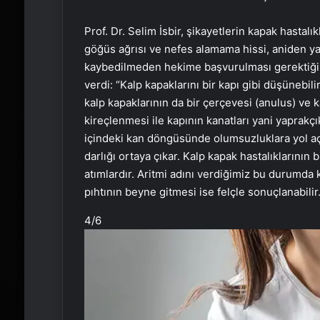
Prof. Dr. Selim İsbir, şikayetlerin kapak hastalı
göğüs ağrısı ve nefes alamama hissi, aniden ya
kaybedilmeden hekime başvurulması gerektiğine işa
verdi: “Kalp kapaklarını bir kapı gibi düşünebilir
kalp kapaklarının da bir çerçevesi (anulus) ve k
kireçlenmesi ile kapının kanatları yani yaprakç
içindeki kan döngüsünde olumsuzluklara yol aça
darlığı ortaya çıkar. Kalp kapak hastalıklarının
atımlardır. Aritmi adını verdiğimiz bu durumda k
pıhtının beyne gitmesi ise felçle sonuçlanabilir.
4
/6