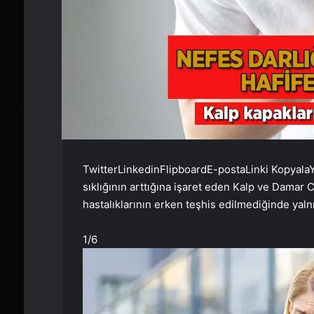
Twitter
Linkedin
Flipboard
E-posta
Linki Kopyala
Y
sıklığının arttığına işaret eden Kalp ve Damar C
hastalıklarının erken teşhis edilmediğinde yalnı
1
/6