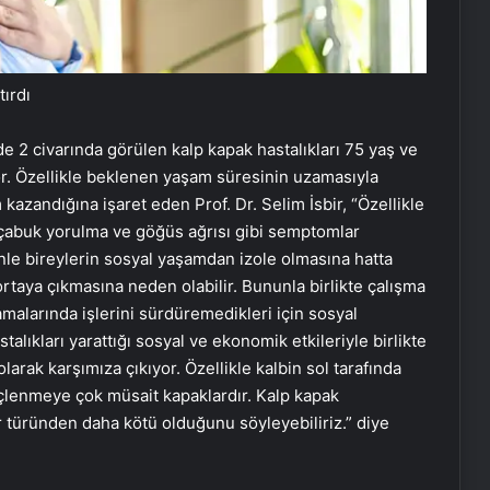
ırdı
2 civarında görülen kalp kapak hastalıkları 75 yaş ve
yor. Özellikle beklenen yaşam süresinin uzamasıyla
 kazandığına işaret eden Prof. Dr. Selim İsbir, “Özellikle
, çabuk yorulma ve göğüs ağrısı gibi semptomlar
enle bireylerin sosyal yaşamdan izole olmasına hatta
ortaya çıkmasına neden olabilir. Bununla birlikte çalışma
amalarında işlerini sürdüremedikleri için sosyal
stalıkları yarattığı sosyal ve ekonomik etkileriyle birlikte
arak karşımıza çıkıyor. Özellikle kalbin sol tarafında
reçlenmeye çok müsait kapaklardır. Kalp kapak
r türünden daha kötü olduğunu söyleyebiliriz.” diye