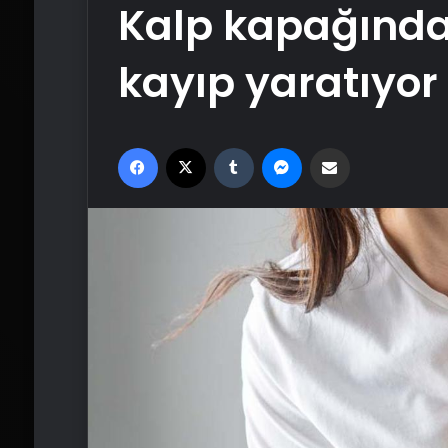
Kalp kapağında
kayıp yaratıyor
Facebook
X
Tumblr
Messenger
Email'den paylaş