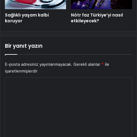
Sağlıklı yaşam kalbi
Nötr faz Türkiye’yi nasıl
koruyor
etkileyecek?
Bir yanıt yazın
E-posta adresiniz yayınlanmayacak.
Gerekli alanlar
*
ile
işaretlenmişlerdir
Y
o
r
u
m
*