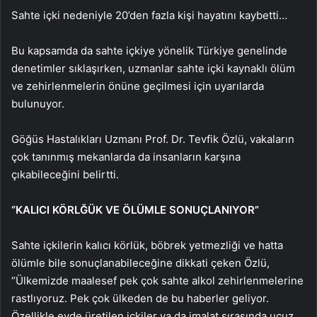
Sahte içki nedeniyle 20’den fazla kişi hayatını kaybetti…
Bu kapsamda da sahte içkiye yönelik Türkiye genelinde
denetimler sıklaşırken, uzmanlar sahte içki kaynaklı ölüm
ve zehirlenmelerin önüne geçilmesi için uyarılarda
bulunuyor.
Göğüs Hastalıkları Uzmanı Prof. Dr. Tevfik Özlü, vakaların
çok tanınmış mekanlarda da insanların karşına
çıkabileceğini belirtti.
“KALICI KÖRLĞÜK VE ÖLÜMLE SONUÇLANIYOR”
Sahte içkilerin kalıcı körlük, böbrek yetmezliği ve hatta
ölümle bile sonuçlanabileceğine dikkati çeken Özlü,
“Ülkemizde maalesef pek çok sahte alkol zehirlenmelerine
rastlıyoruz. Pek çok ülkeden de bu haberler geliyor.
Özellikle evde üretilen içkiler ya da imalat sırasında ucuz