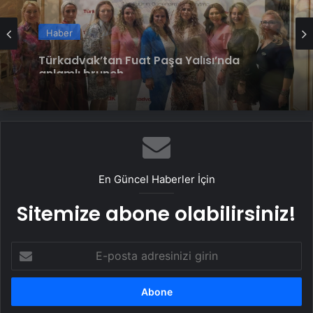
Haber
Zeytine bilimsel koruma
Haber
Türkadvak’tan Fuat Paşa Yalısı’nda
anlamlı brunch
En Güncel Haberler İçin
Sitemize abone olabilirsiniz!
E-
posta
adresinizi
girin