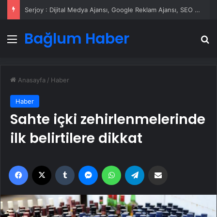
Serjoy : Dijital Medya Ajansı, Google Reklam Ajansı, SEO Ajansı ve Web Tasarım Ajansı
Bağlum Haber
Menü
A
Anasayfa
/
Haber
Haber
Sahte içki zehirlenmelerinde
ilk belirtilere dikkat
Facebook
X
Tumblr
Messenger
WhatsApp
Telegram
Email'den paylaş